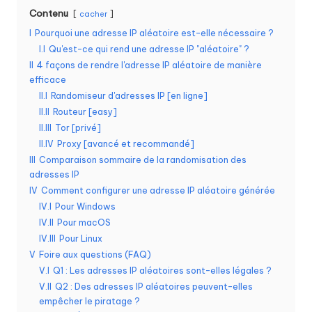
Contenu
o
cacher
I
Pourquoi une adresse IP aléatoire est-elle nécessaire ?
s
I.I
Qu'est-ce qui rend une adresse IP "aléatoire" ?
b
II
4 façons de rendre l'adresse IP aléatoire de manière
efficace
e
II.I
Randomiseur d'adresses IP [en ligne]
s
II.II
Routeur [easy]
II.III
Tor [privé]
o
II.IV
Proxy [avancé et recommandé]
in
III
Comparaison sommaire de la randomisation des
adresses IP
s
IV
Comment configurer une adresse IP aléatoire générée
IV.I
Pour Windows
[
IV.II
Pour macOS
E
IV.III
Pour Linux
V
Foire aux questions (FAQ)
s
V.I
Q1 : Les adresses IP aléatoires sont-elles légales ?
s
V.II
Q2 : Des adresses IP aléatoires peuvent-elles
empêcher le piratage ?