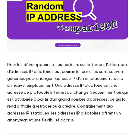
les
n
paramètres
ti
de
proxy,
e
de
ls
l'extraction
de
p
données
o
web
et
Pour les développeurs et les testeurs sur l'internet, l'utilisation
u
plus
d'adresses IP aléatoires est courante, car elles sont souvent
encore.
r
générées pour changer l'adresse IP d'un emplacement réel à
un nouvel emplacement. Une adresse IP aléatoire est une
t
adresse de protocole Internet qui change fréquemment ou qui
o
est attribuée à partir d'un grand nombre d'adresses, ce qui la
rend difficile à retracer ou à prédire. Contrairement aux
u
adresses IP statiques, les adresses IP aléatoires offrent un
s
anonymat et une flexibilité accrus.
v