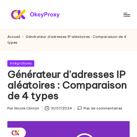
Skip
to
P
OkeyProxy,
content
proxies
r
Accueil
-
Générateur d'adresses IP aléatoires : Comparaison de 4
résidentiels
types
o
HTTP(S)/SOCKS5
puissants,
xi
à
Publié
Intégrations
e
propos
dans
Générateur d'adresses IP
de
s
aléatoires : Comparaison
l'essai
r
gratuit
de 4 types
de
é
proxies
si
Par
Nicole Clinton
31/07/2024
Pas de commentaires
web,
Publié
des
par
d
tutoriels
e
sur