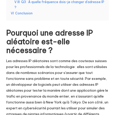
a
V.III
Q3 : À quelle fréquence dois-je changer d'adresse IP
i
?
VI
Conclusion
g
r
Pourquoi une adresse IP
a
aléatoire est-elle
t
nécessaire ?
ui
t
Les adresses IP aléatoires sont comme des couteaux suisses
pour les professionnels de la technologie : elles sont utilisées
]
dans de nombreux scénarios pour s'assurer que tout
fonctionne sans problème et en toute sécurité. Par exemple,
-
un développeur de logiciels peut utiliser des adresses IP
O
aléatoires pour tester la manière dont une application gère le
trafic en provenance du monde entier, en s'assurant qu'elle
k
fonctionne aussi bien à New York qu'à Tokyo. De son côté, un
e
expert en cybersécurité pourrait les utiliser pour simuler des
attaques de pirates informatiques à partir de différents