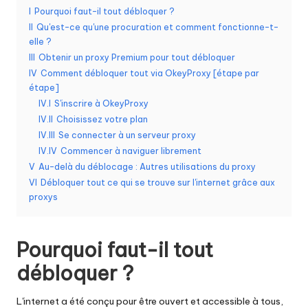
I
Pourquoi faut-il tout débloquer ?
o
II
Qu'est-ce qu'une procuration et comment fonctionne-t-
s
elle ?
III
Obtenir un proxy Premium pour tout débloquer
b
IV
Comment débloquer tout via OkeyProxy [étape par
e
étape]
IV.I
S'inscrire à OkeyProxy
s
IV.II
Choisissez votre plan
o
IV.III
Se connecter à un serveur proxy
IV.IV
Commencer à naviguer librement
in
V
Au-delà du déblocage : Autres utilisations du proxy
s
VI
Débloquer tout ce qui se trouve sur l'internet grâce aux
proxys
[
E
Pourquoi faut-il tout
s
débloquer ?
s
L'internet a été conçu pour être ouvert et accessible à tous,