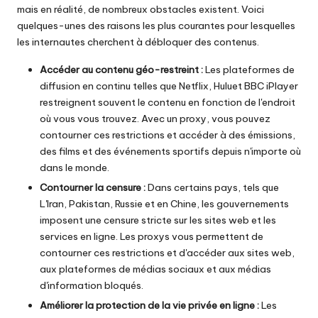
a
mais en réalité, de nombreux obstacles existent. Voici
i
quelques-unes des raisons les plus courantes pour lesquelles
les internautes cherchent à débloquer des contenus.
g
r
Accéder au contenu géo-restreint :
Les plateformes de
diffusion en continu telles que
Netflix
,
Hulu
et
BBC iPlayer
a
restreignent souvent le contenu en fonction de l'endroit
où vous vous trouvez. Avec un proxy, vous pouvez
t
contourner ces restrictions et accéder à des émissions,
ui
des films et des événements sportifs depuis n'importe où
dans le monde.
t
Contourner la censure :
Dans certains pays, tels que
]
L'Iran
,
Pakistan
,
Russie
et en Chine, les gouvernements
-
imposent une censure stricte sur les sites web et les
services en ligne. Les proxys vous permettent de
O
contourner ces restrictions et d'accéder aux sites web,
k
aux plateformes de médias sociaux et aux médias
d'information bloqués.
e
Améliorer la protection de la vie privée en ligne :
Les