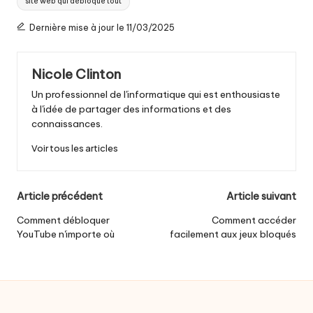
site web qui débloque tout
Dernière mise à jour le 11/03/2025
Nicole Clinton
Un professionnel de l'informatique qui est enthousiaste
à l'idée de partager des informations et des
connaissances.
Voir tous les articles
Navigation
Article précédent
Article suivant
postale
Comment débloquer
Comment accéder
YouTube n'importe où
facilement aux jeux bloqués