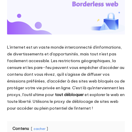
les
n
paramètres
ti
de
proxy,
e
de
ls
l'extraction
de
p
L'internet est un vaste monde interconnecté d'informations,
données
de divertissements et d'opportunités, mais tout n'est pas
o
web
facilement accessible. Les restrictions géographiques, la
et
u
censure et les pare-feu peuvent vous empêcher d'accéder au
plus
contenu dont vous rêvez, qu'il s'agisse de diffuser vos
encore.
r
émissions préférées, d'accéder à des sites web bloqués ou de
t
protéger votre vie privée en ligne. C'est là qu'interviennent les
proxys, l'outil ultime pour
tout débloquer
et explorer le web en
o
toute liberté. Utilisons le proxy de déblocage de sites web
u
pour accéder au plein potentiel de l'internet !
s
v
Contenu
cacher