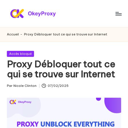
Skip
to
P
OkeyProxy,
content
proxies
r
Accueil
-
Proxy Débloquer tout ce qui se trouve sur Internet
résidentiels
o
HTTP(S)/SOCKS5
puissants,
xi
Publié
Accès bloqué
à
dans
Proxy Débloquer tout ce
e
propos
de
qui se trouve sur Internet
s
l'essai
r
gratuit
Par
Nicole Clinton
07/02/2025
Publié
de
é
par
proxies
si
web,
des
d
tutoriels
e
sur