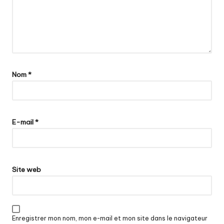
Nom
*
E-mail
*
Site web
Enregistrer mon nom, mon e-mail et mon site dans le navigateur