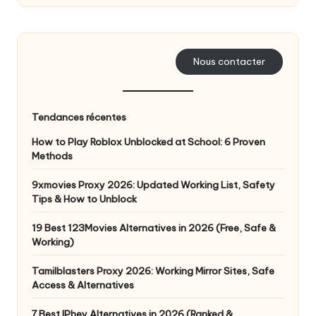
o
s
Nous contacter
b
e
s
Tendances récentes
o
How to Play Roblox Unblocked at School: 6 Proven
Methods
in
9xmovies Proxy 2026: Updated Working List, Safety
s
Tips & How to Unblock
[
19 Best 123Movies Alternatives in 2026 (Free, Safe &
E
Working)
s
Tamilblasters Proxy 2026: Working Mirror Sites, Safe
Access & Alternatives
s
7 Best IPhey Alternatives in 2026 (Ranked &