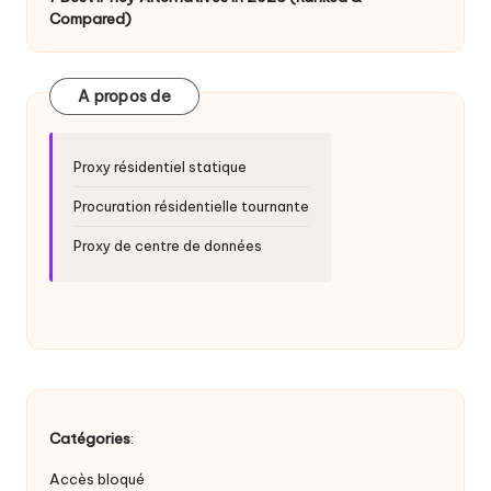
a
Compared)
i
g
A propos de
r
a
Proxy résidentiel statique
t
Procuration résidentielle tournante
ui
Proxy de centre de données
t
]
-
O
k
Catégories
:
e
Accès bloqué