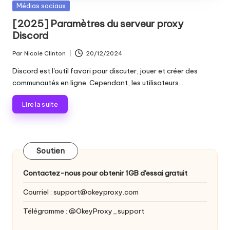
les
Publié
Médias sociaux
n
paramètres
dans
[2025] Paramètres du serveur proxy
ti
de
Discord
proxy,
e
de
Par
Nicole Clinton
20/12/2024
Publié
ls
l'extraction
par
Discord est l'outil favori pour discuter, jouer et créer des
de
p
communautés en ligne. Cependant, les utilisateurs...
données
o
web
Lire la suite
et
u
plus
encore.
r
t
Soutien
o
Contactez-nous pour obtenir 1GB d'essai gratuit
u
Courriel :
support@okeyproxy.com
s
Télégramme : @OkeyProxy_support
v