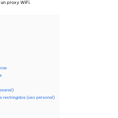
 un proxy WiFi.
icas
s
esarial)
 restringidos (uso personal)