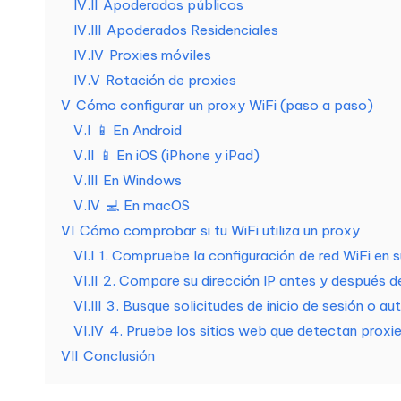
[
IV.II
Apoderados públicos
IV.III
Apoderados Residenciales
P
IV.IV
Proxies móviles
r
IV.V
Rotación de proxies
V
Cómo configurar un proxy WiFi (paso a paso)
u
V.I
📱 En Android
V.II
📱 En iOS (iPhone y iPad)
e
V.III
En Windows
b
V.IV
💻 En macOS
VI
Cómo comprobar si tu WiFi utiliza un proxy
a
VI.I
1. Compruebe la configuración de red WiFi en s
g
VI.II
2. Compare su dirección IP antes y después 
VI.III
3. Busque solicitudes de inicio de sesión o au
r
VI.IV
4. Pruebe los sitios web que detectan proxi
a
VII
Conclusión