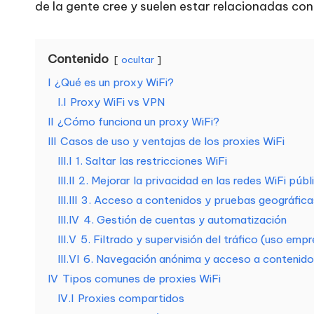
n
de la gente cree y suelen estar relacionadas con
e
Contenido
ocultar
c
I
¿Qué es un proxy WiFi?
e
I.I
Proxy WiFi vs VPN
II
¿Cómo funciona un proxy WiFi?
si
III
Casos de uso y ventajas de los proxies WiFi
d
III.I
1. Saltar las restricciones WiFi
III.II
2. Mejorar la privacidad en las redes WiFi públ
a
III.III
3. Acceso a contenidos y pruebas geográfica
III.IV
4. Gestión de cuentas y automatización
d
III.V
5. Filtrado y supervisión del tráfico (uso empr
e
III.VI
6. Navegación anónima y acceso a contenidos
IV
Tipos comunes de proxies WiFi
s
IV.I
Proxies compartidos