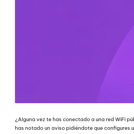
r
a
t
o
d
a
s
s
u
¿Alguna vez te has conectado a una red WiFi púb
s
has notado un aviso pidiéndote que configures u