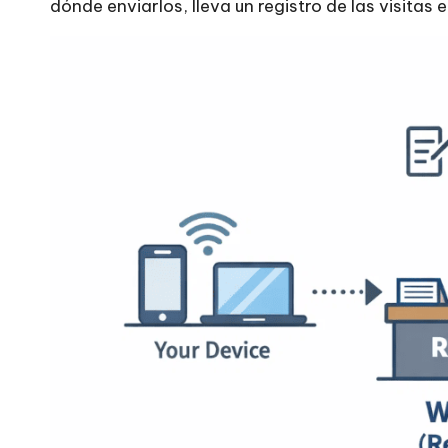
dónde enviarlos, lleva un registro de las visitas
r
o
x
y