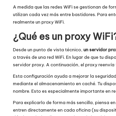
t
A medida que las redes WiFi se gestionan de for
u
utilizan cada vez más entre bastidores. Para e
it
realmente un proxy WiFi.
a
¿Qué es un proxy WiFi
]
Desde un punto de vista técnico,
un servidor pro
-
a través de una red WiFi. En lugar de que tu dis
servidor proxy. A continuación, el proxy reenvía t
O
Esta configuración ayuda a mejorar la seguridad, 
k
mediante el almacenamiento en caché. Tu disposi
e
nombre. Esto es especialmente importante en re
y
Para explicarlo de forma más sencilla, piensa en 
entren directamente en cada oficina (su disposit
P