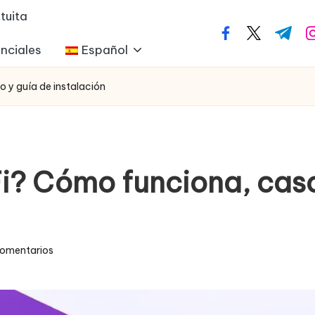
tuita
facebook.com
twitter.com
t.me
i
nciales
Español
 y guía de instalación
Fi? Cómo funciona, caso
omentarios