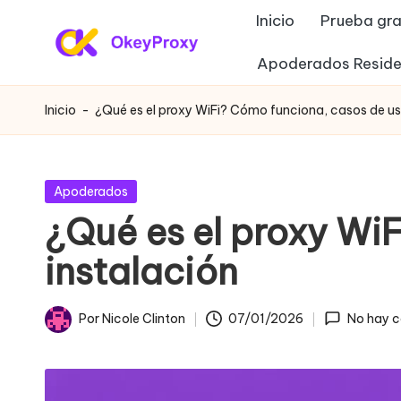
Inicio
Prueba gra
Saltar
Apoderados Reside
P
al
OkeyProxy,
contenido
potentes
r
Inicio
-
¿Qué es el proxy WiFi? Cómo funciona, casos de uso
proxies
o
residenciales
HTTP(S)/SOCKS5,
xi
Publicada
Apoderados
sobre
en
¿Qué es el proxy Wi
e
proxies
instalación
web
s
gratuitos
r
de
Por
Nicole Clinton
07/01/2026
No hay c
Publicado
prueba,
e
por
tutoriales
si
de