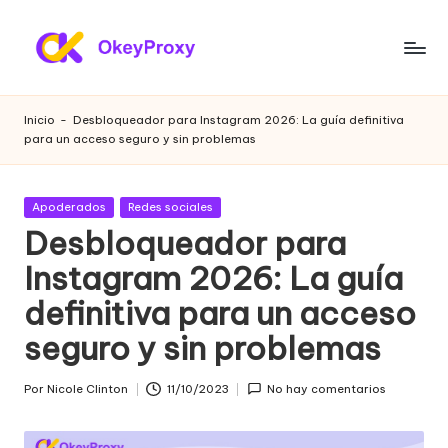
Saltar
al
P
OkeyProxy,
contenido
potentes
r
Inicio
-
Desbloqueador para Instagram 2026: La guía definitiva
proxies
para un acceso seguro y sin problemas
o
residenciales
HTTP(S)/SOCKS5,
xi
sobre
Publicada
Apoderados
Redes sociales
e
proxies
en
Desbloqueador para
web
s
Instagram 2026: La guía
gratuitos
r
de
definitiva para un acceso
prueba,
e
tutoriales
seguro y sin problemas
si
de
configuración
d
Por
Nicole Clinton
11/10/2023
No hay comentarios
Publicado
de
por
e
proxies,