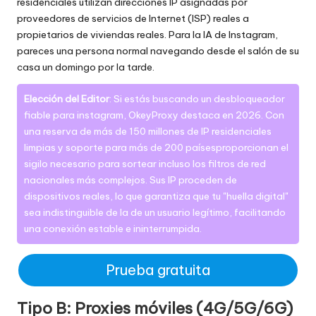
residenciales utilizan direcciones IP asignadas por
proveedores de servicios de Internet (ISP) reales a
propietarios de viviendas reales. Para la IA de Instagram,
pareces una persona normal navegando desde el salón de su
casa un domingo por la tarde.
Elección del Editor
: Si estás buscando un desbloqueador
fiable para instagram,
OkeyProxy
destaca en 2026. Con
una reserva de
más de 150 millones de IP residenciales
limpias y soporte para más de 200 países
proporcionan el
sigilo necesario para sortear incluso los filtros de red
nacionales más complejos. Sus IP proceden de
dispositivos reales, lo que garantiza que tu "huella digital"
sea indistinguible de la de un usuario legítimo, facilitando
una conexión estable e ininterrumpida.
Prueba gratuita
Tipo B: Proxies móviles (4G/5G/6G)