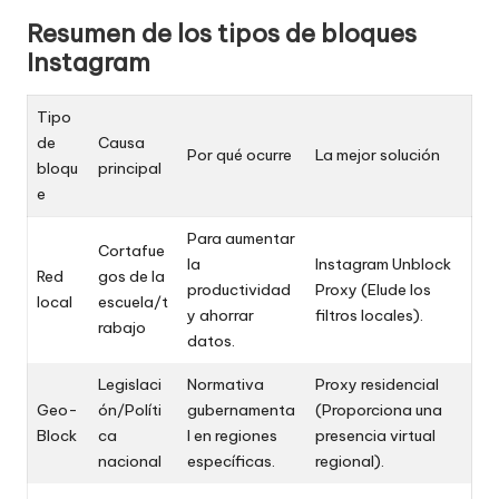
Resumen de los tipos de bloques
Instagram
Tipo
de
Causa
Por qué ocurre
La mejor solución
bloqu
principal
e
Para aumentar
Cortafue
la
Instagram Unblock
Red
gos de la
productividad
Proxy (Elude los
local
escuela/t
y ahorrar
filtros locales).
rabajo
datos.
Legislaci
Normativa
Proxy residencial
Geo-
ón/Políti
gubernamenta
(Proporciona una
Block
ca
l en regiones
presencia virtual
nacional
específicas.
regional).