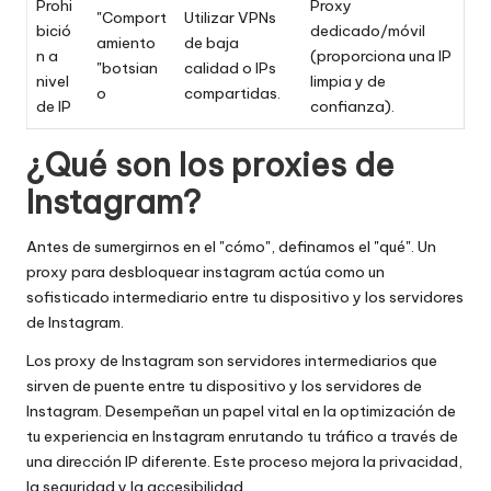
Prohi
Proxy
"Comport
Utilizar VPNs
bició
dedicado/móvil
amiento
de baja
n a
(proporciona una IP
"botsian
calidad o IPs
nivel
limpia y de
o
compartidas.
de IP
confianza).
¿Qué son los proxies de
Instagram?
Antes de sumergirnos en el "cómo", definamos el "qué". Un
proxy para desbloquear instagram actúa como un
sofisticado intermediario entre tu dispositivo y los servidores
de Instagram.
Los proxy de Instagram son servidores intermediarios que
sirven de puente entre tu dispositivo y los servidores de
Instagram. Desempeñan un papel vital en la optimización de
tu experiencia en Instagram enrutando tu tráfico a través de
una dirección IP diferente. Este proceso mejora la privacidad,
la seguridad y la accesibilidad.