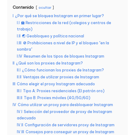
d
Contenido
ocultar
I
¿Por qué se bloquea Instagram en primer lugar?
a
I.I
🏫 Restricciones de la red (colegios y centros de
s
trabajo)
I.II
🌏 Geobloqueo y política nacional
s
I.III
🚫 Prohibiciones a nivel de IP y el bloqueo "en la
u
sombra"
I.IV
Resumen de los tipos de bloques Instagram
s
II
¿Qué son los proxies de Instagram?
n
II.I
¿Cómo funcionan los proxies de Instagram?
II.II
Ventajas de utilizar proxies de Instagram
e
III
Cómo elegir el proxy Instagram adecuado
c
III.I
Tipo A: Proxies residenciales (El patrón oro)
III.II
Tipo B: Proxies móviles (4G/5G/6G)
e
IV
Cómo utilizar un proxy para desbloquear Instagram
si
IV.I
Selección del proveedor de proxy de Instagram
adecuado
d
IV.II
Configuración de servidores proxy de Instagram
IV.III
Consejos para conseguir un proxy de Instagram