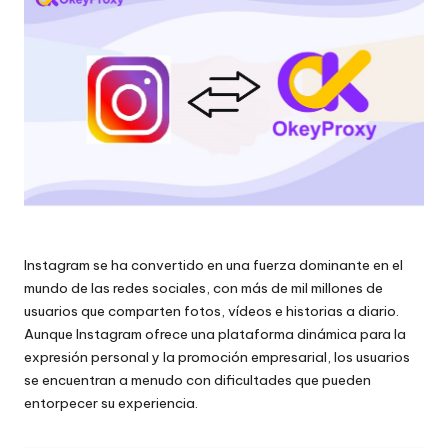
raspado
n
de
c
datos
web
i
y
a
mucho
más.
l
e
s
p
Instagram se ha convertido en una fuerza dominante en el
mundo de las redes sociales, con más de mil millones de
a
usuarios que comparten fotos, vídeos e historias a diario.
r
Aunque Instagram ofrece una plataforma dinámica para la
expresión personal y la promoción empresarial, los usuarios
a
se encuentran a menudo con dificultades que pueden
t
entorpecer su experiencia.
o