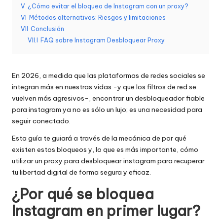
a
V
¿Cómo evitar el bloqueo de Instagram con un proxy?
d
VI
Métodos alternativos: Riesgos y limitaciones
VII
Conclusión
e
VII.I
FAQ sobre Instagram Desbloquear Proxy
s
[
En 2026, a medida que las plataformas de redes sociales se
P
integran más en nuestras vidas -y que los filtros de red se
vuelven más agresivos-, encontrar un desbloqueador fiable
r
para instagram ya no es sólo un lujo; es una necesidad para
u
seguir conectado.
e
Esta guía te guiará a través de la mecánica de por qué
existen estos bloqueos y, lo que es más importante, cómo
b
utilizar un proxy para desbloquear instagram para recuperar
a
tu libertad digital de forma segura y eficaz.
g
¿Por qué se bloquea
r
Instagram en primer lugar?