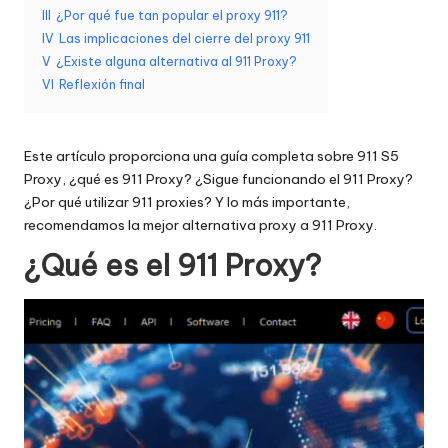
III
¿Por qué fue tan popular el proxy 911?
d
IV
Las implicaciones del cierre del proxy 911
a
V
¿Existe alguna alternativa al 911 Proxy?
VI
Reflexión final
s
s
Este artículo proporciona una guía completa sobre 911 S5
u
Proxy, ¿qué es 911 Proxy? ¿Sigue funcionando el 911 Proxy?
s
¿Por qué utilizar 911 proxies? Y lo más importante,
recomendamos la mejor alternativa proxy a 911 Proxy.
n
¿Qué es el 911 Proxy?
e
c
e
si
d