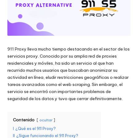
raspado
n
de
c
datos
web
i
y
a
mucho
más.
l
911 Proxy lleva mucho tiempo destacando en el sector de los
servicios proxy. Conocido por su amplia red de proxies
e
residenciales y móviles, ha sido un servicio al que han
s
recurrido muchos usuarios que buscaban anonimizar su
actividad en línea, eludir restricciones geográficas o realizar
p
tareas avanzadas como el web scraping. Sin embargo, el
a
servicio se encontró con importantes problemas de
seguridad de los datos y tuvo que cerrar definitivamente.
r
a
Contenido
ocultar
t
I
¿Qué es el 911 Proxy?
o
II
¿Sigue funcionando el 911 Proxy?