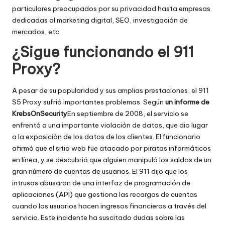
a
particulares preocupados por su privacidad hasta empresas
t
dedicadas al marketing digital, SEO, investigación de
mercados, etc.
ui
¿Sigue funcionando el 911
t
Proxy?
a
]
A pesar de su popularidad y sus amplias prestaciones, el 911
S5 Proxy sufrió importantes problemas. Según
un informe de
-
KrebsOnSecurity
En septiembre de 2008, el servicio se
O
enfrentó a una importante violación de datos, que dio lugar
a la exposición de los datos de los clientes. El funcionario
k
afirmó que el sitio web fue atacado por piratas informáticos
e
en línea, y se descubrió que alguien manipuló los saldos de un
gran número de cuentas de usuarios. El 911 dijo que los
y
intrusos abusaron de una interfaz de programación de
P
aplicaciones (API) que gestiona las recargas de cuentas
cuando los usuarios hacen ingresos financieros a través del
r
servicio. Este incidente ha suscitado dudas sobre las