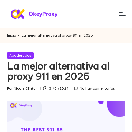
Saltar
al
P
OkeyProxy,
contenido
potentes
r
Inicio
-
La mejor alternativa al proxy 911 en 2025
proxies
o
residenciales
HTTP(S)/SOCKS5,
xi
Publicada
Apoderados
sobre
en
La mejor alternativa al
e
proxies
web
proxy 911 en 2025
s
gratuitos
r
de
Por
Nicole Clinton
31/01/2024
No hay comentarios
Publicado
prueba,
e
por
tutoriales
si
de
configuración
d
de
e
proxies,