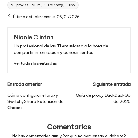
Etiquetas:
911 proxies、 911 re、 911 re proxy、 911s5
Última actualización el 06/01/2026
Nicole Clinton
Un profesional de las TI entusiasta a la hora de
compartir información y conocimientos.
Ver todas las entradas
Navegación
Entrada anterior
Siguiente entrada
de
Cómo configurar el proxy
Guía de proxy DuckDuckGo
SwitchySharp Extensión de
de 2025
entradas
Chrome
Comentarios
No hay comentarios aún. ¿Por qué no comienzas el debate?