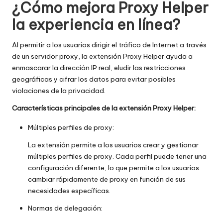
a
¿Cómo mejora Proxy Helper
t
la experiencia en línea?
ui
Al permitir a los usuarios dirigir el tráfico de Internet a través
t
de un servidor proxy, la extensión Proxy Helper ayuda a
enmascarar la dirección IP real, eludir las restricciones
a
geográficas y cifrar los datos para evitar posibles
]
violaciones de la privacidad.
-
Características principales de la extensión Proxy Helper:
O
Múltiples perfiles de proxy:
k
La extensión permite a los usuarios crear y gestionar
e
múltiples perfiles de proxy. Cada perfil puede tener una
configuración diferente, lo que permite a los usuarios
y
cambiar rápidamente de proxy en función de sus
necesidades específicas.
P
Normas de delegación:
r