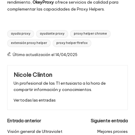
rendimiento,
OkeyProxy
ofrece servicios de calidad para
complementar las capacidades de Proxy Helpers.
Etiquetas:
ayuda proxy
ayudante proxy
proxy helper chrome
extensión proxy helper
proxy helper firefox
Última actualización el 14/04/2025
Nicole Clinton
Un profesional de las TI entusiasta a la hora de
compartir información y conocimientos.
Ver todas las entradas
Navegación
Entrada anterior
Siguiente entrada
de
Visión general de Ultraviolet
Mejores proxies