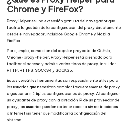
a
Chrome y FireFox?
d
e
Proxy Helper es una extensión gratuita del navegador que
facilita la gestión de la configuración del proxy directamente
s
desde el navegador, incluidos Google Chrome y Mozilla
[
FireFox.
P
Por ejemplo, como clon del popular proyecto de GitHub,
Chrome-proxy-helper, Proxy Helper está diseñado para
r
facilitar el acceso y admite varios tipos de proxy, incluidos
u
HTTP, HTTPS, SOCKS4 y SOCKS5.
e
Estas versátiles herramientas son especialmente útiles para
los usuarios que necesitan cambiar frecuentemente de proxy
b
o gestionar múltiples configuraciones de proxy. Al configurar
a
un ayudante de proxy con la dirección IP de un proveedor de
proxy, los usuarios pueden obtener acceso sin restricciones
g
a Internet sin tener que modificar la configuración del
r
sistema.