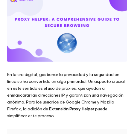
raspado
n
de
c
datos
web
i
y
a
mucho
más.
l
e
s
En la era digital, gestionar la privacidad y la seguridad en
p
línea se ha convertido en algo primordial. Un aspecto crucial
a
en este sentido es el uso de proxies, que ayudan a
enmascarar las direcciones IP y garantizan una navegación
r
anónima. Para los usuarios de Google Chrome y Mozilla
a
Firefox, la adición de
Extensión Proxy Helper
puede
simplificar este proceso.
t
o