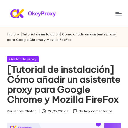
Saltar
al
P
OkeyProxy,
contenido
potentes
r
Inicio
-
[Tutorial de instalación] Cómo añadir un asistente proxy
proxies
para Google Chrome y Mozilla FireFox
o
residenciales
HTTP(S)/SOCKS5,
xi
sobre
Publicada
Gestor de proxy
e
proxies
en
[Tutorial de instalación]
web
s
Cómo añadir un asistente
gratuitos
r
de
proxy para Google
prueba,
e
tutoriales
Chrome y Mozilla FireFox
si
de
configuración
d
Por
Nicole Clinton
26/12/2023
No hay comentarios
Publicado
de
por
e
proxies,