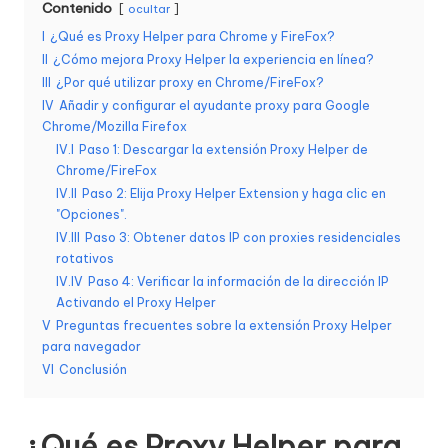
Contenido
ocultar
d
I
¿Qué es Proxy Helper para Chrome y FireFox?
a
II
¿Cómo mejora Proxy Helper la experiencia en línea?
III
¿Por qué utilizar proxy en Chrome/FireFox?
s
IV
Añadir y configurar el ayudante proxy para Google
s
Chrome/Mozilla Firefox
IV.I
Paso 1: Descargar la extensión Proxy Helper de
u
Chrome/FireFox
s
IV.II
Paso 2: Elija Proxy Helper Extension y haga clic en
"Opciones".
n
IV.III
Paso 3: Obtener datos IP con proxies residenciales
rotativos
e
IV.IV
Paso 4: Verificar la información de la dirección IP
c
Activando el Proxy Helper
V
Preguntas frecuentes sobre la extensión Proxy Helper
e
para navegador
si
VI
Conclusión
d
¿Qué es Proxy Helper para