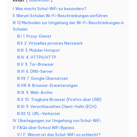
ausblenden
K
I
Was macht Schul-WiFi so besonders?
II
Warum Schulen Wi-Fi-Beschränkungen einführen
o
III
12 Methoden zur Umgehung der Wi-Fi-Beschränkungen in
st
Schulen
III.I
1. Proxy-Dienst
e
III.II
2. Virtuelles privates Netzwerk
nl
III.III
3. Mobiler Hotspot
III.IV
4. HTTPS/HTTP
o
III.V
5. Tor-Browser
s
III.VI
6. DNS-Server
III.VII
7. Google Übersetzen
e
III.VIII
8. Browser-Erweiterungen
T
III.IX
9. Web-Archiv
III.X
10. Tragbare Browser (Firefox über USB)
e
III.XI
11. Verschlüsseltes Client-Hallo (ECH)
st
III.XII
12. URL-Verkürzer
IV
Überlegungen zur Umgehung von Schul-WiFi
v
V
FAQs über School WiFi Bypass
V.I
F: Warum ist das Schul-WiFi so schlecht?