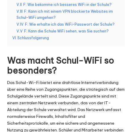
er
V.II
F: Wie bekomme ich besseres WiFi in der Schule?
si
V.III
F: Kann ich mit einem VPN blockierte Websites im
Schul-WiFi umgehen?
o
V.IV
F: Wie erhalte ich das WiFi-Passwort der Schule?
n
V.V
F: Kann die Schule WiFi sehen, was Sie suchen?
VI
Schlussfolgerung
]
-
Was macht Schul-WiFi so
O
besonders?
k
e
Das Schul-Wi-Fi bietet eine drahtlose Internetverbindung
über eine Reihe von Zugangspunkten, die strategisch auf dem
y
Schulgelände verteilt sind. Diese Zugangspunkte sind mit
P
einem zentralen Netzwerk verbunden, das von der IT-
Abteilung der Schule verwaltet wird. Das Netzwerk umfasst
r
normalerweise Firewalls, Inhaltsfilter und
o
Sicherheitsprotokolle, um eine sichere und angemessene
Nutzung zu gewährleisten. Schüler und Mitarbeiter verbinden