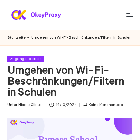
Zum
Inhalt
W
OkeyProxy,
springen
leistungsstarke
o
Startseite
-
Umgehen von Wi-Fi-Beschränkungen/Filtern in Schulen
HTTP(S)/SOCKS5-
h
Proxys,
über
n
Gepostet
Zugang blockiert
kostenlose
in
Umgehen von Wi-Fi-
-
Web-
Proxys
Beschränkungen/Filtern
P
zum
in Schulen
r
Ausprobieren,
Tutorials
o
Unter
Nicole Clinton
14/10/2024
Keine Kommentare
zu
Geschrieben
xi
Proxy-
von
Einstellungen,
e
Web-
s
Daten-