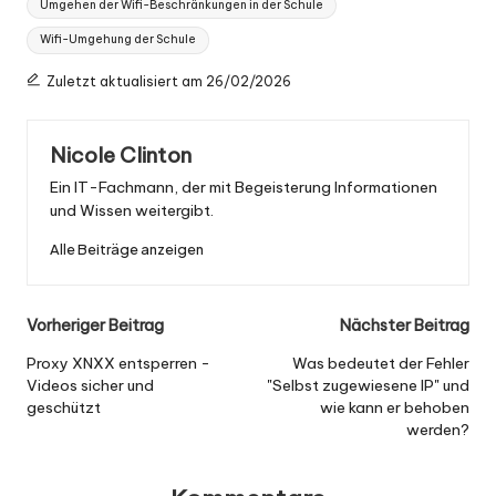
Umgehen der Wifi-Beschränkungen in der Schule
Wifi-Umgehung der Schule
Zuletzt aktualisiert am 26/02/2026
Nicole Clinton
Ein IT-Fachmann, der mit Begeisterung Informationen
und Wissen weitergibt.
Alle Beiträge anzeigen
Nach
Vorheriger Beitrag
Nächster Beitrag
der
Proxy XNXX entsperren -
Was bedeutet der Fehler
Videos sicher und
"Selbst zugewiesene IP" und
Navigation
geschützt
wie kann er behoben
werden?