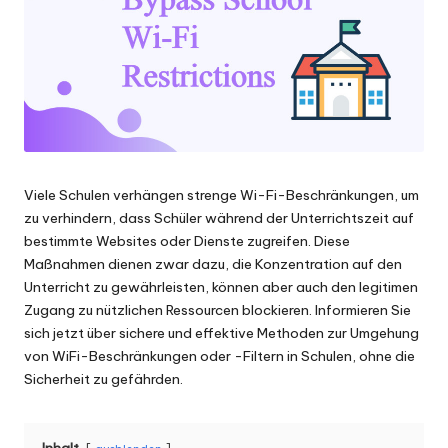
Scraping
f
und
ü
mehr.
r
je
d
e
Viele Schulen verhängen strenge Wi-Fi-Beschränkungen, um
zu verhindern, dass Schüler während der Unterrichtszeit auf
n
bestimmte Websites oder Dienste zugreifen. Diese
B
Maßnahmen dienen zwar dazu, die Konzentration auf den
Unterricht zu gewährleisten, können aber auch den legitimen
e
Zugang zu nützlichen Ressourcen blockieren. Informieren Sie
d
sich jetzt über sichere und effektive Methoden zur Umgehung
von WiFi-Beschränkungen oder -Filtern in Schulen, ohne die
a
Sicherheit zu gefährden.
rf
[
Inhalt