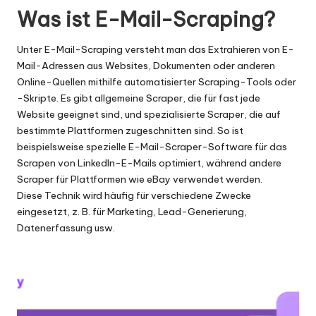
er
Was ist E-Mail-Scraping?
si
o
Unter E-Mail-Scraping versteht man das Extrahieren von E-
Mail-Adressen aus Websites, Dokumenten oder anderen
n
Online-Quellen mithilfe automatisierter Scraping-Tools oder
]
-Skripte. Es gibt allgemeine Scraper, die für fast jede
Website geeignet sind, und spezialisierte Scraper, die auf
-
bestimmte Plattformen zugeschnitten sind. So ist
O
beispielsweise spezielle E-Mail-Scraper-Software für das
Scrapen von LinkedIn-E-Mails optimiert, während andere
k
Scraper für Plattformen wie eBay verwendet werden.
e
Diese Technik wird häufig für verschiedene Zwecke
eingesetzt, z. B. für Marketing, Lead-Generierung,
y
Datenerfassung usw.
P
r
o