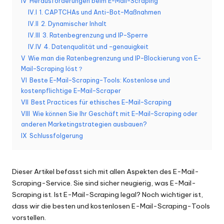
IV
Herausforderungen beim E-Mail-Scraping
K
IV.I
1. CAPTCHAs und Anti-Bot-Maßnahmen
IV.II
2. Dynamischer Inhalt
o
IV.III
3. Ratenbegrenzung und IP-Sperre
st
IV.IV
4. Datenqualität und -genauigkeit
V
Wie man die Ratenbegrenzung und IP-Blockierung von E-
e
Mail-Scraping löst？
nl
VI
Beste E-Mail-Scraping-Tools: Kostenlose und
kostenpflichtige E-Mail-Scraper
o
VII
Best Practices für ethisches E-Mail-Scraping
VIII
Wie können Sie Ihr Geschäft mit E-Mail-Scraping oder
s
anderen Marketingstrategien ausbauen?
e
IX
Schlussfolgerung
T
e
Dieser Artikel befasst sich mit allen Aspekten des E-Mail-
Scraping-Service. Sie sind sicher neugierig, was E-Mail-
st
Scraping ist. Ist E-Mail-Scraping legal? Noch wichtiger ist,
v
dass wir die besten und kostenlosen E-Mail-Scraping-Tools
vorstellen.