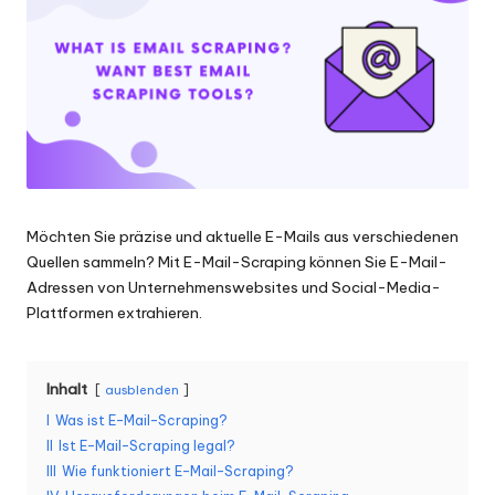
Scraping
f
und
ü
mehr.
r
je
d
e
Möchten Sie präzise und aktuelle E-Mails aus verschiedenen
n
Quellen sammeln? Mit E-Mail-Scraping können Sie E-Mail-
B
Adressen von Unternehmenswebsites und Social-Media-
Plattformen extrahieren.
e
d
Inhalt
ausblenden
a
I
Was ist E-Mail-Scraping?
rf
II
Ist E-Mail-Scraping legal?
III
Wie funktioniert E-Mail-Scraping?
[