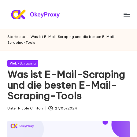
Zum
Inhalt
W
OkeyProxy,
springen
leistungsstarke
o
Startseite
-
Was ist E-Mail-Scraping und die besten E-Mail-
HTTP(S)/SOCKS5-
Scraping-Tools
h
Proxys,
über
n
kostenlose
Gepostet
Web-Scraping
-
Web-
in
Was ist E-Mail-Scraping
Proxys
P
und die besten E-Mail-
zum
r
Ausprobieren,
Scraping-Tools
Tutorials
o
zu
xi
Unter
Nicole Clinton
27/05/2024
Proxy-
Geschrieben
Einstellungen,
von
e
Web-
s
Daten-