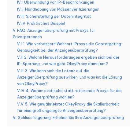
er
IV.I
Überwindung von IP-Beschränkungen
si
IV.II
Handhabung von Massenverifizierungen
IV.III
Sicherstellung der Datenintegrität
o
IV.IV
Praktisches Beispiel
n
V
FAQ: Anzeigenüberprüfung mit Proxys für
Privatpersonen
]
V.I
1. Wie verbessern Wohnort-Proxys die Geotargeting-
Genauigkeit bei der Anzeigenüberprüfung?
-
V.II
2. Welche Herausforderungen ergeben sich bei der
O
IP-Sperrung, und wie geht OkeyProxy damit um?
V.III
3. Wie kann sich die Latenz auf die
k
Anzeigenüberprüfung auswirken, und was ist die Lösung
e
von OkeyProxy?
V.IV
4. Warum statische statt rotierende Proxys für die
y
Anzeigenüberprüfung wählen?
P
V.V
5. Wie gewährleistet OkeyProxy die Skalierbarkeit
für eine groß angelegte Anzeigenüberprüfung?
r
VI
Schlussfolgerung: Erhöhen Sie Ihre Anzeigenüberprüfung
o