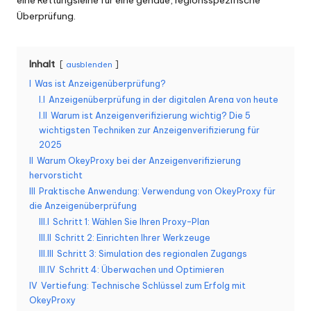
eine Rettungsleine für eine genaue, regionsspezifische
K
Überprüfung.
o
st
Inhalt
ausblenden
I
Was ist Anzeigenüberprüfung?
e
I.I
Anzeigenüberprüfung in der digitalen Arena von heute
nl
I.II
Warum ist Anzeigenverifizierung wichtig? Die 5
wichtigsten Techniken zur Anzeigenverifizierung für
o
2025
s
II
Warum OkeyProxy bei der Anzeigenverifizierung
hervorsticht
e
III
Praktische Anwendung: Verwendung von OkeyProxy für
die Anzeigenüberprüfung
T
III.I
Schritt 1: Wählen Sie Ihren Proxy-Plan
e
III.II
Schritt 2: Einrichten Ihrer Werkzeuge
III.III
Schritt 3: Simulation des regionalen Zugangs
st
III.IV
Schritt 4: Überwachen und Optimieren
v
IV
Vertiefung: Technische Schlüssel zum Erfolg mit
OkeyProxy