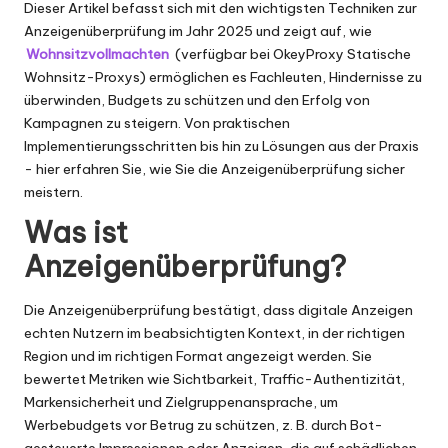
x
Dieser Artikel befasst sich mit den wichtigsten Techniken zur
Anzeigenüberprüfung im Jahr 2025 und zeigt auf, wie
y
Wohnsitzvollmachten
(verfügbar bei OkeyProxy
Statische
Wohnsitz-Proxys
) ermöglichen es Fachleuten, Hindernisse zu
überwinden, Budgets zu schützen und den Erfolg von
Kampagnen zu steigern. Von praktischen
Implementierungsschritten bis hin zu Lösungen aus der Praxis
- hier erfahren Sie, wie Sie die Anzeigenüberprüfung sicher
meistern.
Was ist
Anzeigenüberprüfung?
Die Anzeigenüberprüfung bestätigt, dass digitale Anzeigen
echten Nutzern im beabsichtigten Kontext, in der richtigen
Region und im richtigen Format angezeigt werden. Sie
bewertet Metriken wie Sichtbarkeit, Traffic-Authentizität,
Markensicherheit und Zielgruppenansprache, um
Werbebudgets vor Betrug zu schützen, z. B. durch Bot-
gesteuerte Impressionen oder Anzeigen, die auf schädlichen