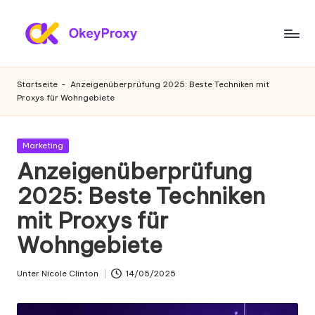
Zum
Inhalt
W
OkeyProxy,
springen
leistungsstarke
o
Startseite
-
Anzeigenüberprüfung 2025: Beste Techniken mit
HTTP(S)/SOCKS5-
Proxys für Wohngebiete
h
Proxys,
über
n
kostenlose
Gepostet
Marketing
-
Web-
in
Anzeigenüberprüfung
Proxys
P
2025: Beste Techniken
zum
r
Ausprobieren,
mit Proxys für
Tutorials
o
zu
Wohngebiete
xi
Proxy-
Einstellungen,
e
Unter
Nicole Clinton
14/05/2025
Geschrieben
Web-
von
s
Daten-