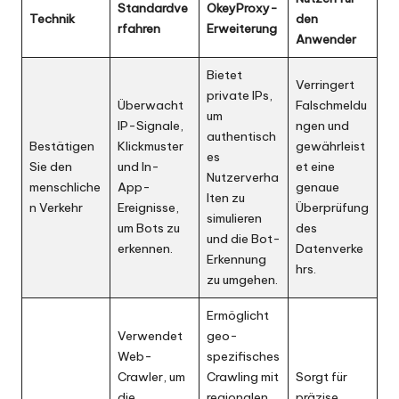
Standardve
OkeyProxy-
Technik
den
rfahren
Erweiterung
Anwender
Bietet
Verringert
private IPs,
Überwacht
Falschmeldu
um
IP-Signale,
ngen und
authentisch
Bestätigen
Klickmuster
gewährleist
es
Sie den
und In-
et eine
Nutzerverha
menschliche
App-
genaue
lten zu
n Verkehr
Ereignisse,
Überprüfung
simulieren
um Bots zu
des
und die Bot-
erkennen.
Datenverke
Erkennung
hrs.
zu umgehen.
Ermöglicht
Verwendet
geo-
Web-
spezifisches
Crawler, um
Crawling mit
Sorgt für
die
regionalen
präzise