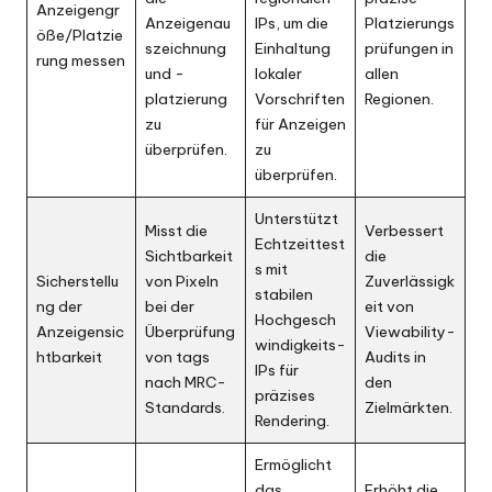
Anzeigengr
Anzeigenau
IPs, um die
Platzierungs
öße/Platzie
szeichnung
Einhaltung
prüfungen in
rung messen
und -
lokaler
allen
platzierung
Vorschriften
Regionen.
zu
für Anzeigen
überprüfen.
zu
überprüfen.
Unterstützt
Misst die
Verbessert
Echtzeittest
Sichtbarkeit
die
s mit
Sicherstellu
von Pixeln
Zuverlässigk
stabilen
ng der
bei der
eit von
Hochgesch
Anzeigensic
Überprüfung
Viewability-
windigkeits-
htbarkeit
von tags
Audits in
IPs für
nach MRC-
den
präzises
Standards.
Zielmärkten.
Rendering.
Ermöglicht
das
Erhöht die