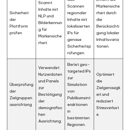
Scannt
Scannen
Markensiche
Inhalte mit
Sicherheit
regionaler
rheit durch
NLP und
der
Inhalte mit
die
Bilderkennun
Plattform
lokalisierten
Berücksichti
g für
prüfen
IPs für
gung lokaler
Markensiche
genaue
Inhaltsvaria
rheit.
Sicherheitsp
tionen.
rüfungen.
Bietet geo-
Verwendet
targeted IPs
Nutzerdaten
Optimiert
zur
und Panels
die
Überprüfung
Simulation
zur
Zielgenauigk
der
von
Bestätigung
eit und
Zielgruppen
Publikumsint
der
reduziert
ausrichtung
eraktionen
demografisc
Streuverlust
in
hen
e.
bestimmten
Ausrichtung.
Regionen.