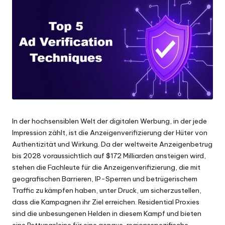
Scraping
f
und
ü
mehr.
r
je
d
e
n
In der hochsensiblen Welt der digitalen Werbung, in der jede
B
Impression zählt, ist die Anzeigenverifizierung der Hüter von
Authentizität und Wirkung. Da der weltweite Anzeigenbetrug
e
bis 2028 voraussichtlich auf $172 Milliarden ansteigen wird,
d
stehen die Fachleute für die Anzeigenverifizierung, die mit
geografischen Barrieren, IP-Sperren und betrügerischem
a
Traffic zu kämpfen haben, unter Druck, um sicherzustellen,
rf
dass die Kampagnen ihr Ziel erreichen. Residential Proxies
sind die unbesungenen Helden in diesem Kampf und bieten
[