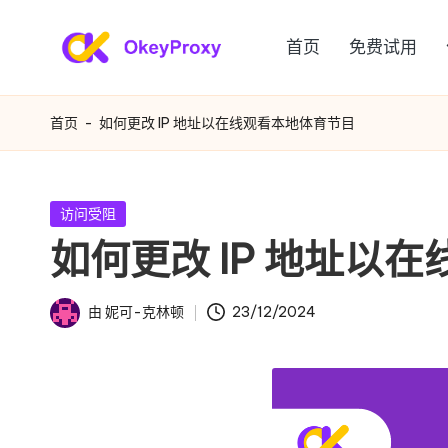
首页
免费试用
跳
满
至
OkeyProxy，
内
功
足
首页
-
如何更改 IP 地址以在线观看本地体育节目
容
能
您
强
大
各
发
访问受阻
的
布
如何更改 IP 地址以
种
在
HTTP(S)/SOCKS5
住
需
由
妮可-克林顿
23/12/2024
宅
发
求
代
布
者
理，
的
关
住
于