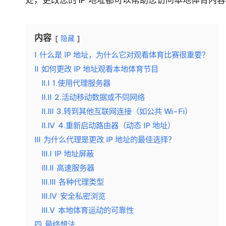
络
用
数
]
据
内容
隐藏
搜
-
I
什么是 IP 地址，为什么它对观看体育比赛很重要？
刮
II
如何更改 IP 地址观看本地体育节目
O
等。
II.I
1.使用代理服务器
k
II.II
2.活动移动数据或不同网络
II.III
3.转到其他互联网连接（如公共 Wi-Fi）
e
II.IV
4.重新启动路由器（动态 IP 地址）
III
为什么代理是更改 IP 地址的最佳选择？
y
III.I
IP 地址屏蔽
P
III.II
高速服务器
III.III
各种代理类型
ro
III.IV
安全私密浏览
x
III.V
本地体育运动的可靠性
四
最终想法