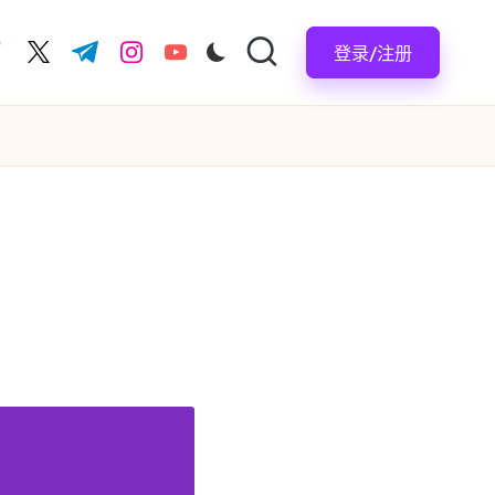
登录/注册
acebook.com
twitter.com
t.me
instagram.com
youtube.com