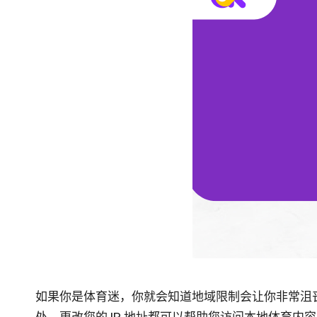
免
宅
费
代
网
络
理
代
服
理
试
务
用、
器
代
理
[
设
免
置
教
费
程、
如果你是体育迷，你就会知道地域限制会让你非常沮
试
网
处，更改您的 IP 地址都可以帮助您访问本地体育内