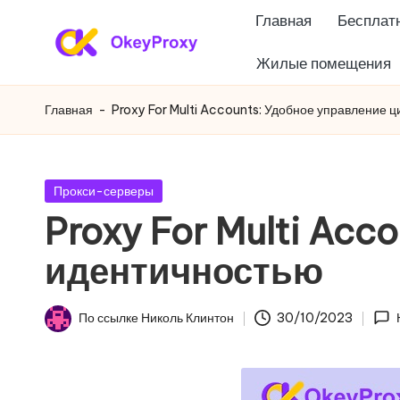
Главная
Бесплатн
Перейти
Жилые помещения
Ж
к
OkeyProxy,
содержанию
мощные
и
Главная
-
Proxy For Multi Accounts: Удобное управление
жилые
л
прокси
HTTP(S)/SOCKS5,
ы
Опубликовано
Прокси-серверы
бесплатные
в
Proxy For Multi Ac
е
пробные
идентичностью
веб-
п
прокси,
р
учебники
По ссылке
Николь Клинтон
30/10/2023
Опубликовано
по
о
настройке
к
прокси,