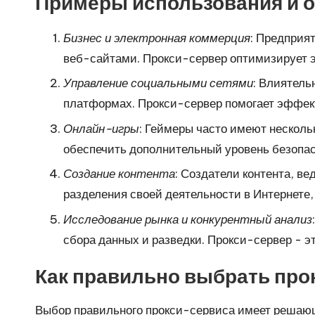
O
Примеры использования и 
k
Бизнес и электронная коммерция
: Предприя
e
веб-сайтами. Прокси-сервер оптимизирует э
Управление социальными сетями
: Влиятель
y
платформах. Прокси-сервер помогает эффект
P
Онлайн-игры
: Геймеры часто имеют несколь
обеспечить дополнительный уровень безопас
r
Создание контента
: Создатели контента, в
o
разделения своей деятельности в Интернете,
x
Исследование рынка и конкурентный анализ
сбора данных и разведки. Прокси-сервер - 
y
Как правильно выбрать про
Выбор правильного прокси-сервиса имеет решающ