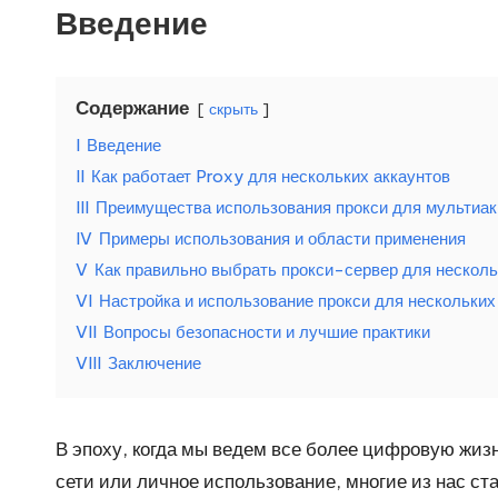
Введение
н
у
Содержание
скрыть
ж
I
Введение
д
II
Как работает Proxy для нескольких аккаунтов
III
Преимущества использования прокси для мультиак
[
IV
Примеры использования и области применения
б
V
Как правильно выбрать прокси-сервер для несколь
VI
Настройка и использование прокси для нескольких
е
VII
Вопросы безопасности и лучшие практики
с
VIII
Заключение
п
В эпоху, когда мы ведем все более цифровую жиз
л
сети или личное использование, многие из нас 