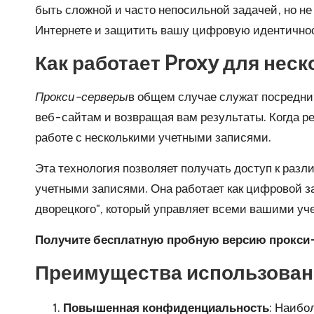
а
быть сложной и часто непосильной задачей, но не
Интернете и защитить вашу цифровую идентичнос
т
Как работает Proxy для нес
н
Прокси-серверы
в общем случае служат посредни
а
веб-сайтам и возвращая вам результаты. Когда ре
я
работе с несколькими учетными записями.
п
Эта технология позволяет получать доступ к раз
учетными записями. Она работает как цифровой з
р
дворецкого", который управляет всеми вашими у
о
Получите бесплатную пробную версию прокси-с
б
Преимущества использовани
н
Повышенная конфиденциальность
: Наибо