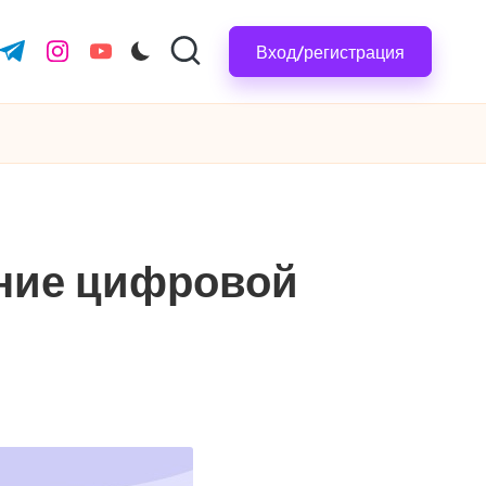
Вход/регистрация
.com
ter.com
t.me
instagram.com
youtube.com
ление цифровой