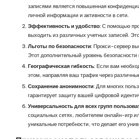
а
записями является повышенная конфиденциал
я
личной информации и активности в сети.
Эффективность и удобство
: С помощью пр
в
выходить из различных учетных записей. Это
е
Льготы по безопасности
: Прокси-сервер вы
р
Этот дополнительный уровень безопасност
Географическая гибкость
: Если вам необхо
с
этом, направляя ваш трафик через различные
и
Сохранение анонимности
: Для многих поль
гарантирует защиту вашей цифровой иденти
я
Универсальность для всех групп пользова
]
социальных сетях, любителем онлайн-игр ил
-
уникальные потребности, что делает его ун