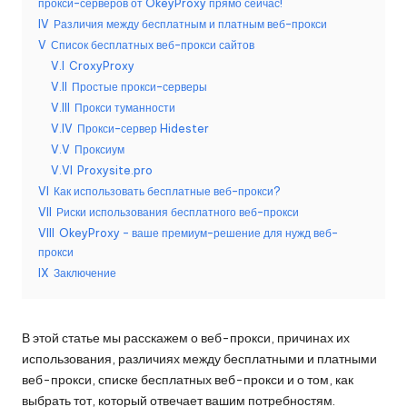
прокси-серверов от OkeyProxy прямо сейчас!
б
IV
Различия между бесплатным и платным веб-прокси
V
Список бесплатных веб-прокси сайтов
е
V.I
CroxyProxy
с
V.II
Простые прокси-серверы
V.III
Прокси туманности
п
V.IV
Прокси-сервер Hidester
л
V.V
Проксиум
V.VI
Proxysite.pro
а
VI
Как использовать бесплатные веб-прокси?
т
VII
Риски использования бесплатного веб-прокси
VIII
OkeyProxy - ваше премиум-решение для нужд веб-
н
прокси
а
IX
Заключение
я
п
В этой статье мы расскажем о веб-прокси, причинах их
использования, различиях между бесплатными и платными
р
веб-прокси, списке бесплатных веб-прокси и о том, как
выбрать тот, который отвечает вашим потребностям.