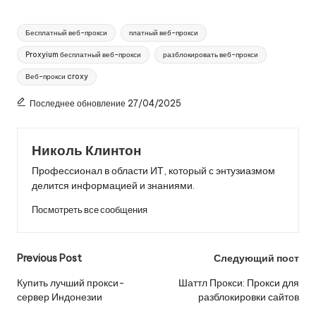
Теги:
Бесплатный веб-прокси
платный веб-прокси
Proxyium бесплатный веб-прокси
разблокировать веб-прокси
Веб-прокси croxy
Последнее обновление 27/04/2025
Николь Клинтон
Профессионал в области ИТ, который с энтузиазмом
делится информацией и знаниями.
Посмотреть все сообщения
Post
Previous Post
Следующий пост
navigation
Купить лучший прокси-
Шаттл Прокси: Прокси для
сервер Индонезии
разблокировки сайтов