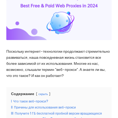
и
д
многое
л
другое.
я
л
ю
б
Поскольку интернет-технологии продолжают стремительно
развиваться, наша повседневная жизнь становится все
ы
более зависимой от их использования. Многие из нас,
х
возможно, слышали термин "веб-прокси". А знаете ли вы,
что это такое? И как он работает?
н
у
Содержание
скрыть
ж
I
Что такое веб-прокси?
д
II
Причины для использования веб-прокси
III
Получите 1 ГБ бесплатной пробной версии вращающихся
[