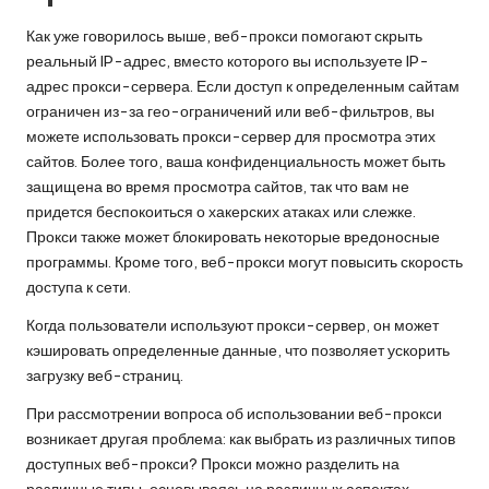
O
Как уже говорилось выше, веб-прокси помогают скрыть
k
реальный IP-адрес, вместо которого вы используете IP-
e
адрес прокси-сервера. Если доступ к определенным сайтам
ограничен из-за гео-ограничений или веб-фильтров, вы
y
можете использовать прокси-сервер для просмотра этих
P
сайтов. Более того, ваша конфиденциальность может быть
защищена во время просмотра сайтов, так что вам не
r
придется беспокоиться о хакерских атаках или слежке.
o
Прокси также может блокировать некоторые вредоносные
программы. Кроме того, веб-прокси могут повысить скорость
x
доступа к сети.
y
Когда пользователи используют прокси-сервер, он может
кэшировать определенные данные, что позволяет ускорить
загрузку веб-страниц.
При рассмотрении вопроса об использовании веб-прокси
возникает другая проблема: как выбрать из различных типов
доступных веб-прокси? Прокси можно разделить на
различные типы, основываясь на различных аспектах.