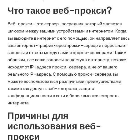
о
Что такое веб-прокси?
б
н
Веб-прокси - это сервер-посредник, который является
а
шлюзом между вашими устройствами и интернетом. Когда
вы выходите в интернет с его помощью, он направляет весь
я
ваш интернет-трафик через прокси-сервер и пересылает
в
запросы и ответы между вами и прокси-серверами. Таким
образом, все ваши запросы на доступ к интернету, похоже,
е
исходят от IP-адреса прокси-сервера, а не от вашего
р
реального IP-адреса. С помощью прокси-сервера вы
можете воспользоваться различными преимуществами,
с
такими как доступ к веб-контролю, защита
конфиденциальности в сети и более высокая скорость
и
интернета.
я
Причины для
]
использования веб-
-
прокси