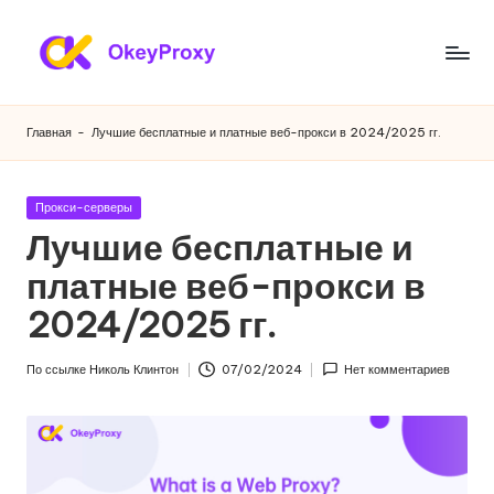
Перейти
к
Ж
OkeyProxy,
содержанию
мощные
и
Главная
-
Лучшие бесплатные и платные веб-прокси в 2024/2025 гг.
жилые
л
прокси
HTTP(S)/SOCKS5,
ы
Опубликовано
Прокси-серверы
бесплатные
в
Лучшие бесплатные и
е
пробные
веб-
платные веб-прокси в
п
прокси,
2024/2025 гг.
р
учебники
по
о
По ссылке
Николь Клинтон
07/02/2024
Нет комментариев
настройке
Опубликовано
к
прокси,
скраппинг
с
веб-
и
данных