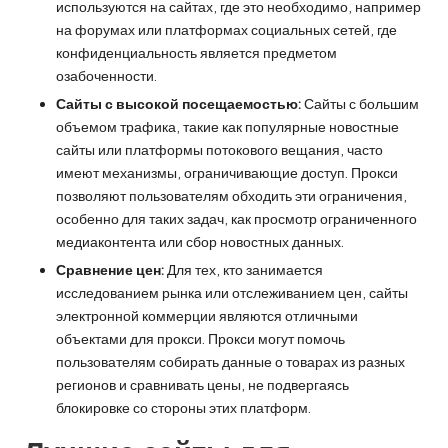
O
используются на сайтах, где это необходимо, например
на форумах или платформах социальных сетей, где
k
конфиденциальность является предметом
e
озабоченности.
y
Сайты с высокой посещаемостью:
Сайты с большим
объемом трафика, такие как популярные новостные
P
сайты или платформы потокового вещания, часто
имеют механизмы, ограничивающие доступ. Прокси
r
позволяют пользователям обходить эти ограничения,
o
особенно для таких задач, как просмотр ограниченного
медиаконтента или сбор новостных данных.
x
Сравнение цен:
Для тех, кто занимается
y
исследованием рынка или отслеживанием цен, сайты
электронной коммерции являются отличными
объектами для прокси. Прокси могут помочь
пользователям собирать данные о товарах из разных
регионов и сравнивать цены, не подвергаясь
блокировке со стороны этих платформ.