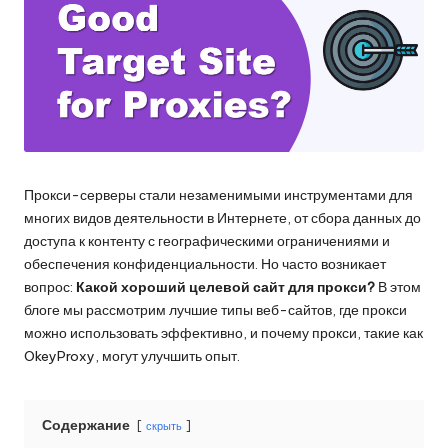
и
д
многое
л
другое.
я
л
ю
б
Прокси-серверы стали незаменимыми инструментами для
многих видов деятельности в Интернете, от сбора данных до
ы
доступа к контенту с географическими ограничениями и
х
обеспечения конфиденциальности. Но часто возникает
вопрос:
Какой хороший целевой сайт для прокси?
В этом
н
блоге мы рассмотрим лучшие типы веб-сайтов, где прокси
у
можно использовать эффективно, и почему прокси, такие как
OkeyProxy, могут улучшить опыт.
ж
д
Содержание
скрыть
[