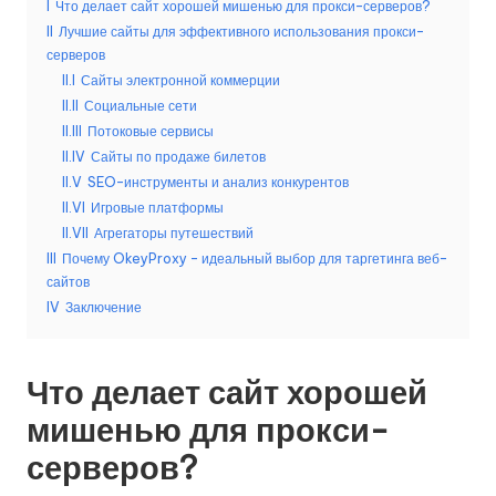
I
Что делает сайт хорошей мишенью для прокси-серверов?
б
II
Лучшие сайты для эффективного использования прокси-
серверов
е
II.I
Сайты электронной коммерции
с
II.II
Социальные сети
II.III
Потоковые сервисы
п
II.IV
Сайты по продаже билетов
л
II.V
SEO-инструменты и анализ конкурентов
II.VI
Игровые платформы
а
II.VII
Агрегаторы путешествий
т
III
Почему OkeyProxy - идеальный выбор для таргетинга веб-
сайтов
н
IV
Заключение
а
я
Что делает сайт хорошей
п
мишенью для прокси-
р
серверов?