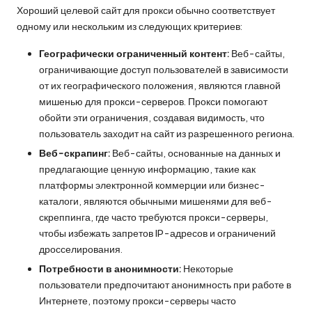
о
Хороший целевой сайт для прокси обычно соответствует
б
одному или нескольким из следующих критериев:
н
Географически ограниченный контент:
Веб-сайты,
а
ограничивающие доступ пользователей в зависимости
от их географического положения, являются главной
я
мишенью для прокси-серверов. Прокси помогают
в
обойти эти ограничения, создавая видимость, что
пользователь заходит на сайт из разрешенного региона.
е
Веб-скрапинг:
Веб-сайты, основанные на данных и
р
предлагающие ценную информацию, такие как
платформы электронной коммерции или бизнес-
с
каталоги, являются обычными мишенями для веб-
и
скреппинга, где часто требуются прокси-серверы,
чтобы избежать запретов IP-адресов и ограничений
я
дросселирования.
]
Потребности в анонимности:
Некоторые
пользователи предпочитают анонимность при работе в
-
Интернете, поэтому прокси-серверы часто