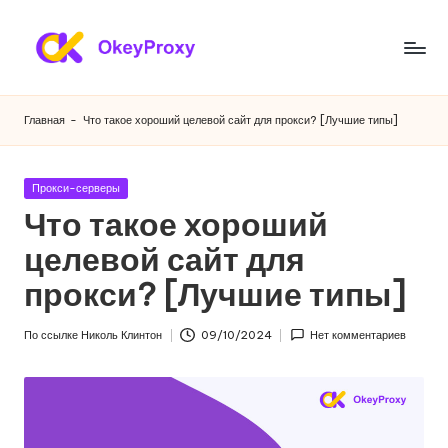
Перейти
к
Ж
OkeyProxy,
содержанию
мощные
и
Главная
-
Что такое хороший целевой сайт для прокси? [Лучшие типы]
жилые
л
прокси
HTTP(S)/SOCKS5,
ы
Опубликовано
Прокси-серверы
бесплатные
в
Что такое хороший
е
пробные
веб-
целевой сайт для
п
прокси,
прокси? [Лучшие типы]
р
учебники
по
о
По ссылке
Николь Клинтон
09/10/2024
Нет комментариев
настройке
Опубликовано
к
прокси,
скраппинг
с
веб-
и
данных