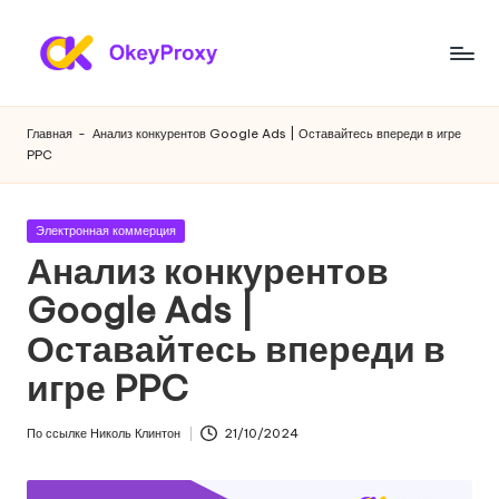
Перейти
к
Ж
OkeyProxy,
содержанию
мощные
и
Главная
-
Анализ конкурентов Google Ads | Оставайтесь впереди в игре
жилые
PPC
л
прокси
HTTP(S)/SOCKS5,
ы
бесплатные
Опубликовано
Электронная коммерция
е
пробные
в
Анализ конкурентов
веб-
п
Google Ads |
прокси,
р
учебники
Оставайтесь впереди в
по
о
настройке
игре PPC
к
прокси,
скраппинг
с
По ссылке
Николь Клинтон
21/10/2024
Опубликовано
веб-
и
данных