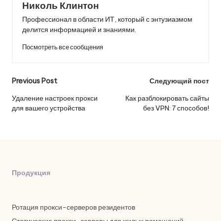
Николь Клинтон
Профессионал в области ИТ, который с энтузиазмом
делится информацией и знаниями.
Посмотреть все сообщения
Post
Previous Post
Следующий пост
navigation
Удаление настроек прокси
Как разблокировать сайты
для вашего устройства
без VPN: 7 способов!
Продукция
Ротация прокси-серверов резидентов
Статические прокси-серверы для жилых помещений