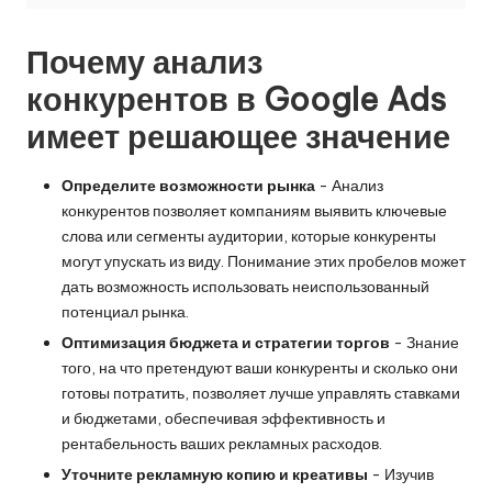
O
k
Почему анализ
e
конкурентов в Google Ads
y
имеет решающее значение
P
Определите возможности рынка
- Анализ
r
конкурентов позволяет компаниям выявить ключевые
o
слова или сегменты аудитории, которые конкуренты
могут упускать из виду. Понимание этих пробелов может
x
дать возможность использовать неиспользованный
y
потенциал рынка.
Оптимизация бюджета и стратегии торгов
- Знание
того, на что претендуют ваши конкуренты и сколько они
готовы потратить, позволяет лучше управлять ставками
и бюджетами, обеспечивая эффективность и
рентабельность ваших рекламных расходов.
Уточните рекламную копию и креативы
- Изучив