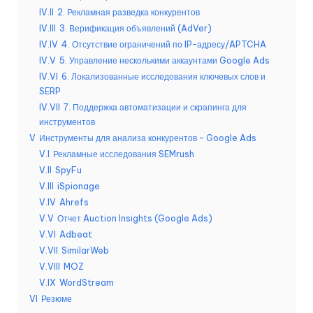
о
IV.II
2. Рекламная разведка конкурентов
б
IV.III
3. Верификация объявлений (AdVer)
н
IV.IV
4. Отсутствие ограничений по IP-адресу/APTCHA
IV.V
5. Управление несколькими аккаунтами Google Ads
а
IV.VI
6. Локализованные исследования ключевых слов и
SERP
я
IV.VII
7. Поддержка автоматизации и скрапинга для
в
инструментов
V
Инструменты для анализа конкурентов - Google Ads
е
V.I
Рекламные исследования SEMrush
р
V.II
SpyFu
V.III
iSpionage
с
V.IV
Ahrefs
и
V.V
Отчет Auction Insights (Google Ads)
V.VI
Adbeat
я
V.VII
SimilarWeb
]
V.VIII
MOZ
V.IX
WordStream
-
VI
Резюме