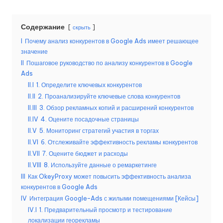
б
Содержание
е
скрыть
I
Почему анализ конкурентов в Google Ads имеет решающее
с
значение
п
II
Пошаговое руководство по анализу конкурентов в Google
Ads
л
II.I
1. Определите ключевых конкурентов
II.II
2. Проанализируйте ключевые слова конкурентов
а
II.III
3. Обзор рекламных копий и расширений конкурентов
т
II.IV
4. Оцените посадочные страницы
II.V
5. Мониторинг стратегий участия в торгах
н
II.VI
6. Отслеживайте эффективность рекламы конкурентов
а
II.VII
7. Оцените бюджет и расходы
II.VIII
8. Используйте данные о ремаркетинге
я
III
Как OkeyProxy может повысить эффективность анализа
п
конкурентов в Google Ads
IV
Интеграция Google-Ads с жилыми помещениями [Кейсы]
р
IV.I
1. Предварительный просмотр и тестирование
локализации георекламы