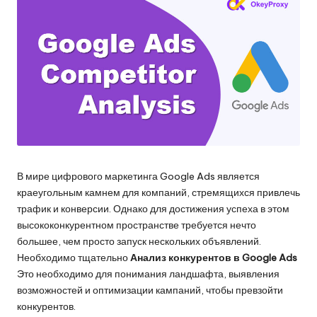
и
д
многое
л
другое.
я
л
ю
б
ы
В мире цифрового маркетинга Google Ads является
х
краеугольным камнем для компаний, стремящихся привлечь
н
трафик и конверсии. Однако для достижения успеха в этом
высококонкурентном пространстве требуется нечто
у
большее, чем просто запуск нескольких объявлений.
ж
Необходимо тщательно
Анализ конкурентов в Google Ads
Это необходимо для понимания ландшафта, выявления
д
возможностей и оптимизации кампаний, чтобы превзойти
конкурентов.
[