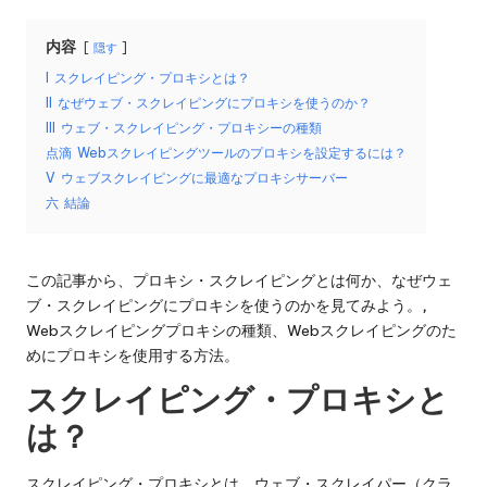
リ
無
ア
内容
隠す
料
ル、
I
スクレイピング・プロキシとは？
Web
ト
II
なぜウェブ・スクレイピングにプロキシを使うのか？
デ
III
ウェブ・スクレイピング・プロキシーの種類
ラ
ー
点滴
Webスクレイピングツールのプロキシを設定するには？
タ
イ
V
ウェブスクレイピングに最適なプロキシサーバー
の
六
結論
ア
ス
ク
ル
レ
この記事から、プロキシ・スクレイピングとは何か、なぜウェ
]
イ
ブ・スクレイピングにプロキシを使うのかを見てみよう。
,
ピ
-
Webスクレイピングプロキシの種類、Webスクレイピングのた
ン
めにプロキシを使用する方法。
O
グ
スクレイピング・プロキシと
な
k
ど
は？
e
に
つ
スクレイピング・プロキシとは、ウェブ・スクレイパー（クラ