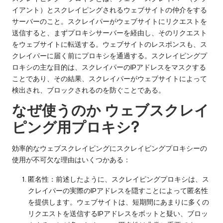
y
い
イアント）とスクレイピングされるウェブサイトの仲介をする
Pr
て。
サーバーのこと。スクレイパーがウェブサイトにリクエストを
o
送信すると、まずプロキシサーバーを経由し、そのリクエスト
をウェブサイトに転送する。ウェブサイトのレスポンスも、ス
x
クレイパーに届く前にプロキシを通過する。スクレイピングプ
y
ロキシの主な目的は、スクレイパーのIPアドレスをマスクする
ことであり、その結果、スクレイパーがウェブサイトによって
検出され、ブロックされるのを防ぐことである。
なぜ使うのか
ウェブスクレイ
ピング用プロキシ
?
効率的なウェブスクレイピングにスクレイピングプロキシーの
使用が不可欠な理由はいくつかある：
匿名性：前述したように、スクレイピングプロキシは、ス
クレイパーの実際のIPアドレスを隠すことによって匿名性
を提供します。ウェブサイトは、短期間にあまりに多くの
リクエストを送信するIPアドレスをボットと疑い、ブロッ