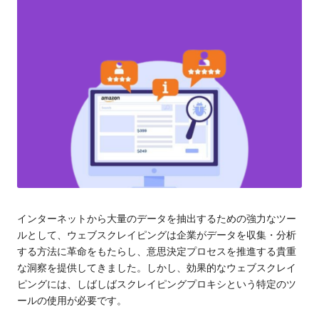
ロ
る
キ
レ
シ
の
ジ
ト
デ
ラ
イ
ン
ア
シ
ル、
プ
ャ
ロ
キ
ル
シ
プ
設
インターネットから大量のデータを抽出するための強力なツー
定
ロ
ルとして、ウェブスクレイピングは企業がデータを収集・分析
の
する方法に革命をもたらし、意思決定プロセスを推進する貴重
キ
チ
な洞察を提供してきました。しかし、効果的なウェブスクレイ
ュ
シ
ピングには、しばしばスクレイピングプロキシという特定のツ
ー
ールの使用が必要です。
[
ト