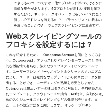
できるものの一つですが、他のプロキシに比べてはるかに
高価な場合があります。4Gプロキシが新しい接続を確立
するたびに、ネットワークオペレータは各デバイスに全く
新しいIPアドレスを与えるので、ブラックリストに載るの
を避けることができ、ウェブスクレイピングに最適です。
Webスクレイピングツールの
プロキシを設定するには？
これを紹介するために、Octoparse Scraperを例にとってみよ
う。Octoparseは、アクセスしやすいインターフェースと包括
的な機能性で有名な、強力なウェブスクレイピングツールで
す。ユーザーフレンドリーなポイント＆クリックのメカニズム
により、ユーザーは複雑なウェブサイトから簡単にデータを抽
出することができ、コーディングの熟練を必要としません。
Octoparseは幅広いデータ抽出タスクに対応し、事前構築され
たテンプレート、クラウドベースの抽出、API統合、自動化のた
めのスケジュールスクレイピングなどの機能を誇ります。ま
た、以下の設定方法をご紹介します。
オッケープロキシ