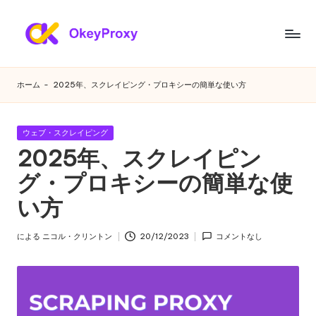
コ
ン
あ
OkeyProxy、
テ
強
ら
ン
ホーム
-
2025年、スクレイピング・プロキシーの簡単な使い方
力
ツ
ゆ
な
へ
HTTP(S)/SOCKS5
ス
る
カ
ウェブ・スクレイピング
住
キ
テ
2025年、スクレイピン
ニ
宅
ゴ
ッ
プ
リ
グ・プロキシーの簡単な使
プ
ー
ー
ロ
い方
ズ
キ
シ、
に
による
ニコル・クリントン
20/12/2023
コメントなし
無
投
対
料
稿
の
者
応
Web
す
プ