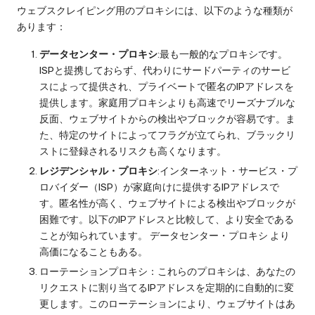
ウェブスクレイピング用のプロキシには、以下のような種類が
あります：
データセンター・プロキシ
:最も一般的なプロキシです。
ISPと提携しておらず、代わりにサードパーティのサービ
スによって提供され、プライベートで匿名のIPアドレスを
提供します。家庭用プロキシよりも高速でリーズナブルな
反面、ウェブサイトからの検出やブロックが容易です。ま
た、特定のサイトによってフラグが立てられ、ブラックリ
ストに登録されるリスクも高くなります。
レジデンシャル・プロキシ
:インターネット・サービス・プ
ロバイダー（ISP）が家庭向けに提供するIPアドレスで
す。匿名性が高く、ウェブサイトによる検出やブロックが
困難です。以下のIPアドレスと比較して、より安全である
ことが知られています。
データセンター・プロキシ
より
高価になることもある。
ローテーションプロキシ：これらのプロキシは、あなたの
リクエストに割り当てるIPアドレスを定期的に自動的に変
更します。このローテーションにより、ウェブサイトはあ