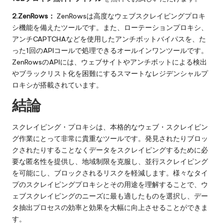
2.ZenRows：
ZenRowsは高度なウェブスクレイピングプロキ
シ機能を備えたツールです。また、ローテーションプロキシ、
アンチCAPTCHAなどを使用したアンチボットバイパスを、た
った1回のAPIコールで処理できるオールインワンツールです。
ZenRowsのAPIには、ウェブサイトやアンチボットによる検出
やブラックリスト化を困難にするスマートなレジデンシャルプ
ロキシが搭載されています。
結論
スクレイピング・プロキシは、本格的なウェブ・スクレイピン
グ作業にとって非常に貴重なツールです。発見されたりブロッ
クされたりすることなくデータをスクレイピングするために必
要な匿名性を提供し、地域制限を克服し、並行スクレイピング
を可能にし、ブロックされるリスクを軽減します。様々なタイ
プのスクレイピングプロキシとその用途を理解することで、ウ
ェブスクレイピングのニーズに最も適したものを選択し、デー
タ抽出プロセスの効率と効果を大幅に向上させることができま
す。