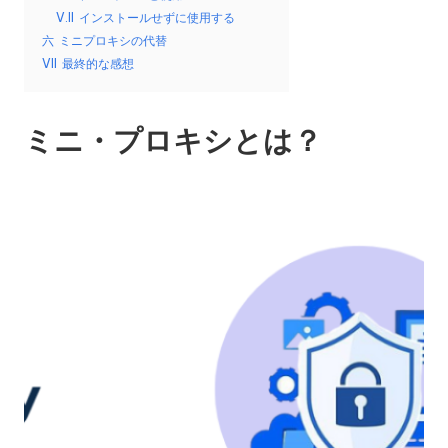
y
い
V.II
インストールせずに使用する
Pr
て。
六
ミニプロキシの代替
o
VII
最終的な感想
x
ミニ・プロキシとは？
y