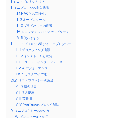
I
ミニ・プロキシとは？
リ
無
II
ミニプロキシの主な機能
ア
II.I
1.MACとの互換性。
料
ル、
II.II
2.オープンソース。
Web
ト
II.III
3.プライバシーの保護
デ
II.IV
4.コンテンツのアクセシビリティ
ラ
ー
II.V
5.使いやすさ
タ
イ
III
ミニ・プロキシ VS.タイニープロクシー
の
III.I
1.プログラミング言語
ア
ス
III.II
2.インストールと設定
ク
ル
III.III
3.ユーザーインターフェース
レ
III.IV
4.パフォーマンス
]
イ
III.V
5.カスタマイズ性
ピ
-
点滴
ミニ・プロキシーの用途
ン
IV.I
学校の場合
O
グ
IV.II
個人使用
な
k
IV.III
業務用
ど
IV.IV
YouTubeのブロック解除
e
に
V
ミニプロキシーの使い方
つ
V.I
インストールと使用