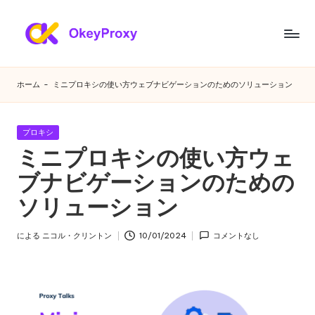
コ
ン
あ
OkeyProxy、
テ
強
ら
ン
ホーム
-
ミニプロキシの使い方ウェブナビゲーションのためのソリューション
力
ツ
ゆ
な
へ
HTTP(S)/SOCKS5
ス
る
カ
プロキシ
住
キ
テ
ミニプロキシの使い方ウェ
ニ
宅
ゴ
ッ
プ
リ
ブナビゲーションのための
プ
ー
ー
ロ
ソリューション
ズ
キ
シ、
に
による
ニコル・クリントン
10/01/2024
コメントなし
無
投
対
料
稿
の
者
応
Web
す
プ