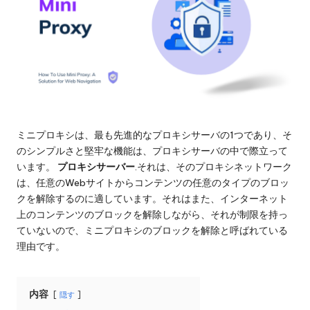
ロ
る
キ
レ
シ
の
ジ
ト
デ
ラ
イ
ン
ア
シ
ル、
ミニプロキシは、最も先進的なプロキシサーバの1つであり、そ
プ
のシンプルさと堅牢な機能は、プロキシサーバの中で際立って
ャ
ロ
います。
プロキシサーバー
.それは、そのプロキシネットワーク
キ
ル
は、任意のWebサイトからコンテンツの任意のタイプのブロッ
シ
クを解除するのに適しています。それはまた、インターネット
プ
設
上のコンテンツのブロックを解除しながら、それが制限を持っ
定
ロ
ていないので、ミニプロキシのブロックを解除と呼ばれている
の
理由です。
キ
チ
ュ
シ
ー
内容
隠す
[
ト