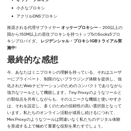
小さなプロキシ
アクリルDNSプロキシ
推奨される代理サプライヤー
オッケープロキシー
- 200以上の
国から150M以上の居住プロキシを持つトップ5のSocks5プロ
キシプロバイダ。
レジデンシャル・プロキシ1GBトライアル実
施中
!
最終的な感想
今、あなたはミニプロキシの理解を持っている、それはユーザ
ーにプライベート、制限のないブラウジング体験を提供し、強
化されたWebナビゲーションのためのコンパクトでありながら
強力なツールとして機能します。Tiny Proxyのようなツールと
の類似点を共有しながらも、そのユニークな機能と使いやすさ
は、それを設定し、多くのための信頼性の高い選択肢となって
います。私たちのオンライン活動が成長し続けるにつれて、
Mini Proxyのようなツールは間違いなく私たちのデジタル体験
を形成する上で極めて重要な役割を果たすでしょう。