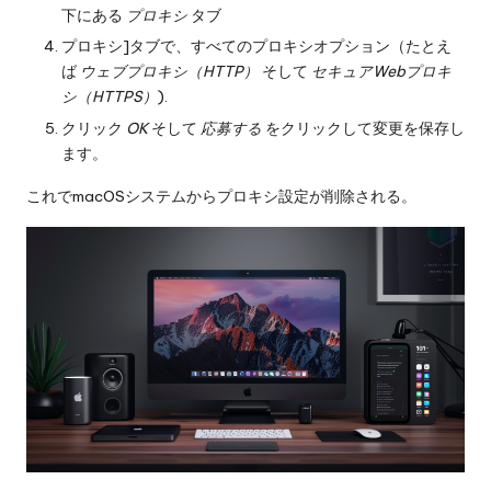
下にある
プロキシ
タブ
プロキシ]タブで、すべてのプロキシオプション（たとえ
ば
ウェブプロキシ（HTTP）
そして
セキュアWebプロキ
シ（HTTPS）
).
クリック
OK
そして
応募する
をクリックして変更を保存し
ます。
これでmacOSシステムからプロキシ設定が削除される。