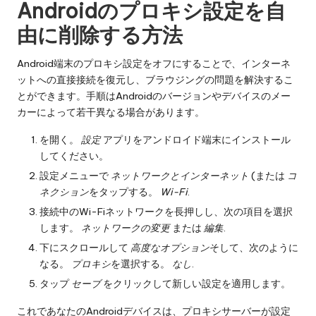
Androidのプロキシ設定を自
由に削除する方法
Android端末のプロキシ設定をオフにすることで、インターネ
ットへの直接接続を復元し、ブラウジングの問題を解決するこ
とができます。手順はAndroidのバージョンやデバイスのメー
カーによって若干異なる場合があります。
を開く。
設定
アプリをアンドロイド端末にインストール
してください。
設定メニューで
ネットワークとインターネット
(または
コ
ネクション
をタップする。
Wi-Fi
.
接続中のWi-Fiネットワークを長押しし、次の項目を選択
します。
ネットワークの変更
または
編集
.
下にスクロールして
高度なオプション
そして、次のように
なる。
プロキシ
を選択する。
なし
.
タップ
セーブ
をクリックして新しい設定を適用します。
これであなたのAndroidデバイスは、プロキシサーバーが設定