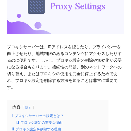
ロ
る
キ
レ
シ
の
ジ
ト
デ
ラ
イ
ン
プロキシサーバーは、IPアドレスを隠したり、プライバシーを
ア
向上させたり、地域制限のあるコンテンツにアクセスしたりす
シ
ル、
るのに便利です。しかし、プロキシ設定の削除や無効化が必要
プ
ャ
になる場合もあります。接続性の問題、別のネットワークへの
ロ
切り替え、またはプロキシの使用を完全に停止するためであ
キ
ル
れ、プロキシ設定を削除する方法を知ることは非常に重要で
シ
プ
す。
設
定
ロ
の
キ
内容
隠す
チ
ュ
I
プロキシサーバーの設定とは？
シ
ー
I.I
プロキシ設定の重要な側面
[
ト
II
プロキシ設定を削除する理由