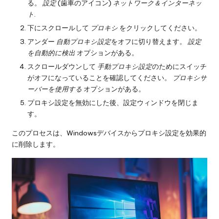
る。
設定
(歯車のアイコン)
ネットワーク＆インターネッ
ト
.
下にスクロールして
プロキシ
をクリックしてください。
アンダー
自動プロキシ設定
をオフに切り替えます。
設定
を自動的に検出
オプションがある。
スクロールダウンして
手動プロキシ設定
のためにスイッチ
がオフになっていることを確認してください。
プロキシサ
ーバーを使用する
オプションがある。
プロキシ設定を無効にした後、設定ウィンドウを閉じま
す。
このプロセスは、Windowsデバイスからプロキシ設定を効果的
に削除します。