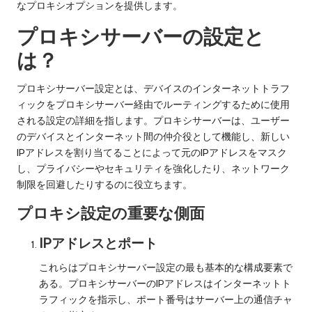
y
い
なプロキシオプションを提供します。
Pr
て。
プロキシサーバーの設定と
o
は？
x
プロキシサーバー設定とは、デバイスのインターネットトラフ
y
ィックをプロキシサーバー経由でルーティングするために使用
される設定の詳細を指します。プロキシサーバーは、ユーザー
のデバイスとインターネット間の仲介役として機能し、新しい
IPアドレスを割り当てることによって元のIPアドレスをマスク
し、プライバシーやセキュリティを強化したり、ネットワーク
制限を回避したりするのに役立ちます。
プロキシ設定の重要な側面
IPアドレスとポート
これらはプロキシサーバー設定の最も基本的な構成要素で
ある。プロキシサーバーのIPアドレスはインターネットト
ラフィックを指示し、ポート番号はサーバー上の通信チャ