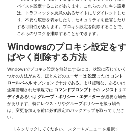
バイスを設定することがあります。これらのプロキシ設定
は、トラフィックを悪意のあるサイトにリダイレクトした
り、不要な広告を表示したり、セキュリティを侵害したり
する可能性があります。プロキシ設定を削除することで、
これらのリスクを排除することができます。
Windowsのプロキシ設定をす
ばやく削除する方法
Windowsでプロキシ設定を無効にするには、状況に応じていく
つかの方法がある。ほとんどのユーザーは
設定
または
コント
ロールパネル
オプションで十分である。より複雑な、あるいは
企業管理された環境では
コマンドプロンプト
その
レジストリエ
ディタ
あるいは
グループ・ポリシー・エディター
が必要な場合
があります。特にレジストリやグループポリシーを扱う場合
は、変更を加える前に必ず設定のバックアップを取ってくださ
い。
をクリックしてください。
スタートメニュー
を選択す