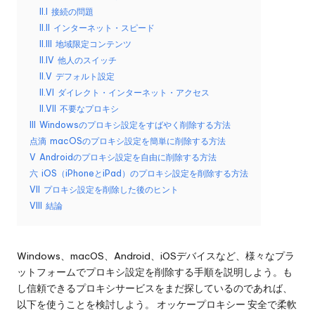
リ
II.I
接続の問題
無
ア
II.II
インターネット・スピード
料
ル、
II.III
地域限定コンテンツ
Web
II.IV
他人のスイッチ
ト
デ
II.V
デフォルト設定
ラ
ー
II.VI
ダイレクト・インターネット・アクセス
タ
II.VII
不要なプロキシ
イ
の
III
Windowsのプロキシ設定をすばやく削除する方法
ア
ス
点滴
macOSのプロキシ設定を簡単に削除する方法
ク
V
Androidのプロキシ設定を自由に削除する方法
ル
レ
六
iOS（iPhoneとiPad）のプロキシ設定を削除する方法
]
イ
VII
プロキシ設定を削除した後のヒント
ピ
VIII
結論
-
ン
O
グ
な
Windows、macOS、Android、iOSデバイスなど、様々なプラ
k
ど
ットフォームでプロキシ設定を削除する手順を説明しよう。も
e
に
し信頼できるプロキシサービスをまだ探しているのであれば、
つ
以下を使うことを検討しよう。
オッケープロキシー
安全で柔軟