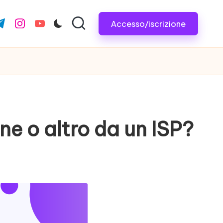
Accesso/iscrizione
com
r.com
.me
instagram.com
youtube.com
e o altro da un ISP?