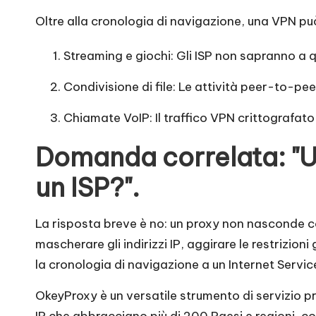
Oltre alla cronologia di navigazione, una VPN può 
Streaming e giochi: Gli ISP non sapranno a q
Condivisione di file: Le attività peer-to-pee
Chiamate VoIP: Il traffico VPN crittografato
Domanda correlata: "U
un ISP?".
La risposta breve è no: un proxy non nasconde c
mascherare gli indirizzi IP, aggirare le restrizion
la cronologia di navigazione a un Internet Service P
OkeyProxy
è un versatile strumento di servizio pr
IP che abbracciano più di 200 Paesi e regioni, co