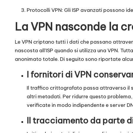
o
Protocolli VPN: Gli ISP avanzati possono id
x
La VPN nasconde la cro
y
Le VPN criptano tutti i dati che passano attraverso
nascosta all'ISP quando si utilizza una VPN. Tutt
anonimato totale. Di seguito sono riportate alcu
I fornitori di VPN conserva
Il traffico crittografato passa attraverso il s
altri metadati. Per ridurre questo problema,
verificate in modo indipendente e server DN
Il tracciamento da parte di