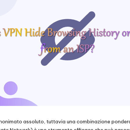
'anonimato assoluto, tuttavia una combinazione ponderat
rivate Network) è uno strumento efficace che può nascon