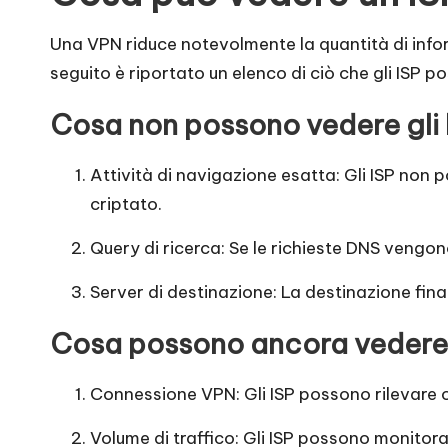
it
Una VPN riduce notevolmente la quantità di inform
a
seguito è riportato un elenco di ciò che gli ISP
]
Cosa non possono vedere gli I
-
Attività di navigazione esatta: Gli ISP non p
O
criptato.
k
Query di ricerca: Se le richieste DNS vengon
e
Server di destinazione: La destinazione finale
y
Cosa possono ancora vedere g
P
Connessione VPN: Gli ISP possono rilevare ch
r
Volume di traffico: Gli ISP possono monitorar