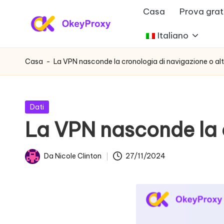
Casa
Prova grat
Vai
Italiano
P
al
OkeyProxy,
contenuto
potenti
r
Casa
-
La VPN nasconde la cronologia di navigazione o alt
proxy
o
residenziali
HTTP(S)/SOCKS5,
x
Pubblicato
Dati
su
in
La VPN nasconde la c
y
prove
gratuite
r
Da
Nicole Clinton
27/11/2024
di
Postato
e
proxy
da
web,
si
tutorial
d
sulle