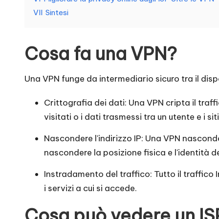
P
VII
Sintesi
r
o
Cosa fa una VPN?
v
Una VPN funge da intermediario sicuro tra il dispo
a
Crittografia dei dati: Una VPN cripta il traff
g
visitati o i dati trasmessi tra un utente e i 
r
Nascondere l'indirizzo IP: Una VPN nasconde i
nascondere la posizione fisica e l'identità de
a
Instradamento del traffico: Tutto il traffico
t
i servizi a cui si accede.
u
Cosa può vedere un IS