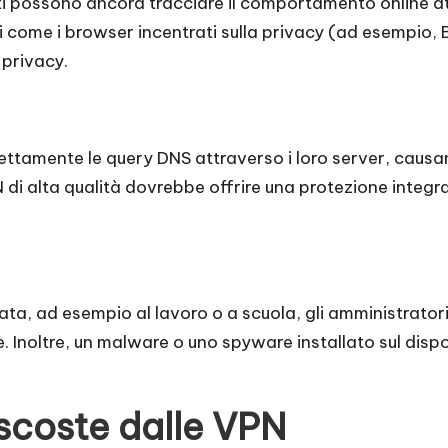
onisti possono ancora tracciare il comportamento online at
ti come i browser incentrati sulla privacy (ad esempio, B
 privacy.
tamente le query DNS attraverso i loro server, causand
 di alta qualità dovrebbe offrire una protezione integr
orata, ad esempio al lavoro o a scuola, gli amministrator
Inoltre, un malware o uno spyware installato sul dispos
ascoste dalle VPN