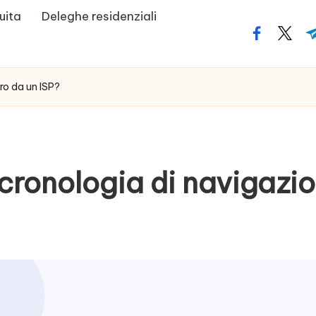
uita
Deleghe residenziali
facebook.
twitte
t
ro da un ISP?
ronologia di navigazion