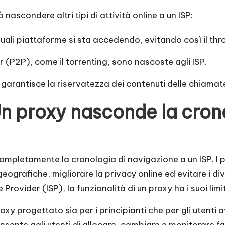
nascondere altri tipi di attività online a un ISP:
uali piattaforme si sta accedendo, evitando così il throt
r (P2P), come il torrenting, sono nascoste agli ISP.
 garantisce la riservatezza dei contenuti delle chiamate
n proxy nasconde la crono
ompletamente la cronologia di navigazione a un ISP. I 
i geografiche, migliorare la privacy online ed evitare i di
rovider (ISP), la funzionalità di un proxy ha i suoi limit
oxy progettato sia per i principianti che per gli utenti 
nsente agli utenti di allocare, cambiare e monitorare fa