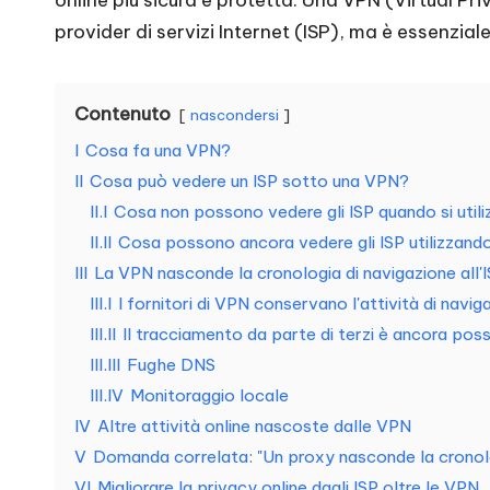
n
provider di servizi Internet (ISP), ma è essenzia
i
Contenuto
e
nascondersi
I
Cosa fa una VPN?
si
II
Cosa può vedere un ISP sotto una VPN?
g
II.I
Cosa non possono vedere gli ISP quando si util
II.II
Cosa possono ancora vedere gli ISP utilizzand
e
III
La VPN nasconde la cronologia di navigazione all'
III.I
I fornitori di VPN conservano l'attività di navig
n
III.II
Il tracciamento da parte di terzi è ancora poss
z
III.III
Fughe DNS
III.IV
Monitoraggio locale
a
IV
Altre attività online nascoste dalle VPN
[
V
Domanda correlata: "Un proxy nasconde la cronolog
VI
Migliorare la privacy online dagli ISP oltre le VPN