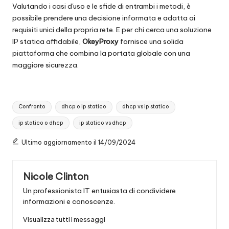
Valutando i casi d'uso e le sfide di entrambi i metodi, è
possibile prendere una decisione informata e adatta ai
requisiti unici della propria rete. E per chi cerca una soluzione
IP statica affidabile,
OkeyProxy
fornisce una solida
piattaforma che combina la portata globale con una
maggiore sicurezza.
Tag:
Confronto
dhcp o ip statico
dhcp vs ip statico
ip statico o dhcp
ip statico vs dhcp
Ultimo aggiornamento il 14/09/2024
Nicole Clinton
Un professionista IT entusiasta di condividere
informazioni e conoscenze.
Visualizza tutti i messaggi