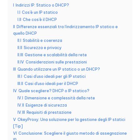
I
Indirizzi IP: Statico o DHCP?
n
I.I
Cos'è un IP statico
z
I.II
Che cos'è il DHCP
II
Differenze essenziali tra l'indirizzamento IP statico e
a
quello DHCP
[
II.I
Stabilità e coerenza
II.II
Sicurezza e privacy
P
II.III
Gestione e scalabilità della rete
r
II.IV
Considerazioni sulle prestazioni
III
Quando utilizzare un IP statico o un DHCP?
o
III.I
Casi d'uso ideali per gli IP statici
v
III.II
Casi d'uso ideali per il DHCP
IV
Quale scegliere? DHCP o IP statico?
a
IV.I
Dimensione e complessità della rete
g
IV.II
Esigenze di sicurezza
IV.III
Requisiti di prestazione
r
V
OkeyProxy: Una soluzione per la gestione degli IP statici
[Tip]
a
VI
Conclusione: Scegliere il giusto metodo di assegnazione
IP