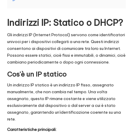
t
ui
t
Indirizzi IP: Statico o DHCP?
a
Gli indirizzi IP (Internet Protocol) servono come identificatori
]
univoci per i dispositivi collegati a una rete. Questi indirizzi
consentono ai dispositivi di comunicare tra loro su Internet.
-
Possono essere statici, cioè fissi e immutabili, o dinamici, cioè
O
cambiano periodicamente o dopo ogni connessione.
k
Cos'è un IP statico
e
Un indirizzo IP statico è un indirizzo IP fisso, assegnato
y
manualmente, che non cambia nel tempo. Una volta
assegnato, questo IP rimane costante e viene utilizzato
P
esclusivamente dal dispositivo o dal server a cui è stato
r
assegnato, garantendo un'identificazione coerente su una
rete.
o
Caratteristiche principali: