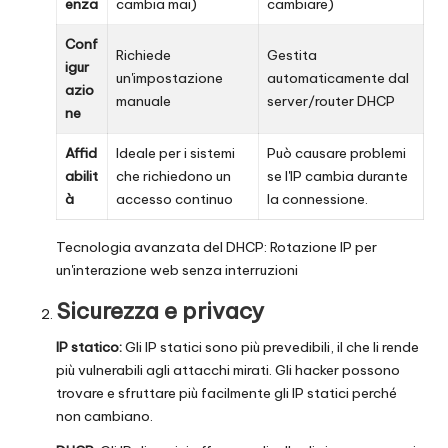
enza
cambia mai)
cambiare)
Conf
Richiede
Gestita
igur
un'impostazione
automaticamente dal
azio
manuale
server/router DHCP
ne
Affid
Ideale per i sistemi
Può causare problemi
abilit
che richiedono un
se l'IP cambia durante
à
accesso continuo
la connessione.
Tecnologia avanzata del DHCP:
Rotazione IP per
un'interazione web senza interruzioni
Sicurezza e privacy
IP statico:
Gli IP statici sono più prevedibili, il che li rende
più vulnerabili agli attacchi mirati. Gli hacker possono
trovare e sfruttare più facilmente gli IP statici perché
non cambiano.