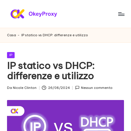
Vai
al
P
OkeyProxy,
contenuto
potenti
r
Casa
-
IP statico vs DHCP: differenze e utilizzo
proxy
o
residenziali
HTTP(S)/SOCKS5,
x
Pubblicato
IP
su
in
IP statico vs DHCP:
y
prove
gratuite
differenze e utilizzo
r
di
e
proxy
Da
Nicole Clinton
26/08/2024
Nessun commento
Postato
web,
si
da
tutorial
d
sulle
impostazioni
e
dei
n
proxy,