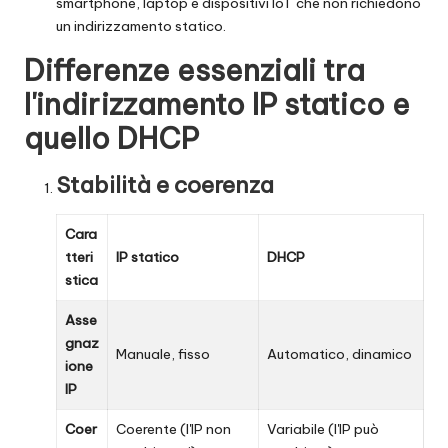
smartphone, laptop e dispositivi IoT che non richiedono
un indirizzamento statico.
Differenze essenziali tra
l'indirizzamento IP statico e
quello DHCP
Stabilità e coerenza
Cara
tteri
IP statico
DHCP
stica
Asse
gnaz
Manuale, fisso
Automatico, dinamico
ione
IP
Coer
Coerente (l'IP non
Variabile (l'IP può