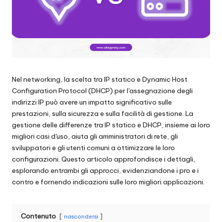
scraping
zi
di
a
dati
web
li
e
p
altro
ancora.
e
Nel networking, la scelta tra IP statico e Dynamic Host
Configuration Protocol (DHCP) per l'assegnazione degli
r
indirizzi IP può avere un impatto significativo sulle
o
prestazioni, sulla sicurezza e sulla facilità di gestione. La
gestione delle differenze tra IP statico e DHCP, insieme ai loro
g
migliori casi d'uso, aiuta gli amministratori di rete, gli
ni
sviluppatori e gli utenti comuni a ottimizzare le loro
configurazioni. Questo articolo approfondisce i dettagli,
e
esplorando entrambi gli approcci, evidenziandone i pro e i
si
contro e fornendo indicazioni sulle loro migliori applicazioni.
g
e
Contenuto
nascondersi