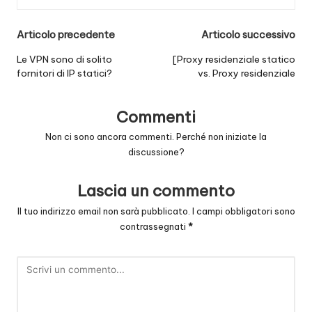
Navigazione
Articolo precedente
Articolo successivo
posticipata
Le VPN sono di solito
[Proxy residenziale statico
fornitori di IP statici?
vs. Proxy residenziale
Commenti
Non ci sono ancora commenti. Perché non iniziate la
discussione?
Lascia un commento
Il tuo indirizzo email non sarà pubblicato.
I campi obbligatori sono
contrassegnati
*