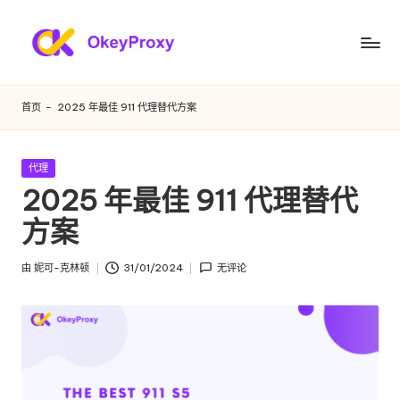
跳
至
满
OkeyProxy，
内
功
足
容
首页
-
2025 年最佳 911 代理替代方案
能
您
强
大
各
发
代理
的
布
2025 年最佳 911 代理替代
种
HTTP(S)/SOCKS5
在
住
方案
需
宅
求
代
由
妮可-克林顿
31/01/2024
无评论
发
理，
的
布
关
者
住
于
免
宅
费
代
网