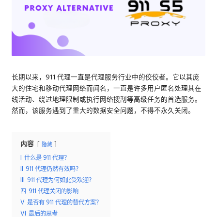
络
理
代
服
理
试
务
用、
器
代
理
[
长期以来，911 代理一直是代理服务行业中的佼佼者。它以其庞
设
大的住宅和移动代理网络而闻名，一直是许多用户匿名处理其在
免
置
线活动、绕过地理限制或执行网络搜刮等高级任务的首选服务。
教
费
然而，该服务遇到了重大的数据安全问题，不得不永久关闭。
程、
网
试
络
用
内容
隐藏
数
据
I
什么是 911 代理？
]
搜
II
911 代理仍然有效吗？
-
刮
III
911 代理为何如此受欢迎？
等。
四
911 代理关闭的影响
O
V
是否有 911 代理的替代方案？
k
VI
最后的思考