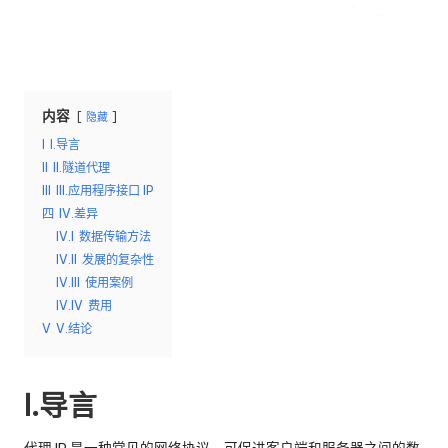
络
理
代
服
理
试
务
用、
内容
器
隐藏
代
理
I
I.导言
[
设
II
II.隧道代理
免
置
III
III.应用程序接口 IP
教
四
IV.差异
费
程、
IV.I
数据传输方法
网
试
IV.II
发展的复杂性
络
IV.III
使用案例
用
数
IV.IV
费用
据
]
V
V.结论
搜
-
刮
等。
I.导言
O
k