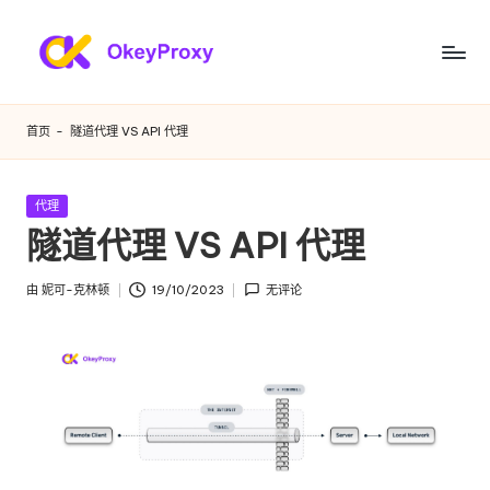
跳
至
满
OkeyProxy，
内
功
足
容
首页
-
隧道代理 VS API 代理
能
您
强
大
各
发
代理
的
布
隧道代理 VS API 代理
种
HTTP(S)/SOCKS5
在
住
需
由
妮可-克林顿
19/10/2023
无评论
宅
发
求
代
布
理，
者
的
关
住
于
免
宅
费
代
网