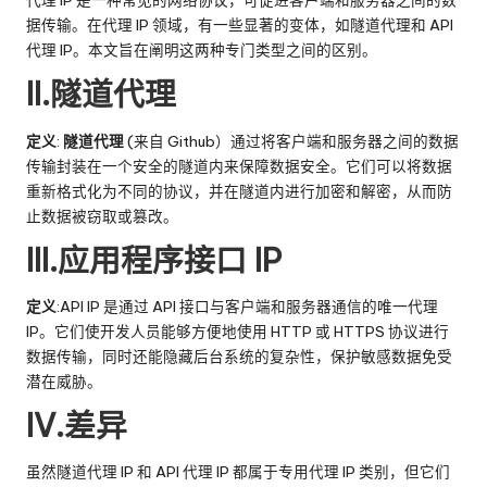
代理 IP 是一种常见的网络协议，可促进客户端和服务器之间的数
e
据传输。在代理 IP 领域，有一些显著的变体，如隧道代理和 API
代理 IP。本文旨在阐明这两种专门类型之间的区别。
y
II.隧道代理
P
ro
定义
:
隧道代理
(来自 Github）通过将客户端和服务器之间的数据
传输封装在一个安全的隧道内来保障数据安全。它们可以将数据
x
重新格式化为不同的协议，并在隧道内进行加密和解密，从而防
y
止数据被窃取或篡改。
III.应用程序接口 IP
定义
:API IP 是通过 API 接口与客户端和服务器通信的唯一代理
IP。它们使开发人员能够方便地使用 HTTP 或 HTTPS 协议进行
数据传输，同时还能隐藏后台系统的复杂性，保护敏感数据免受
潜在威胁。
IV.差异
虽然隧道代理 IP 和 API 代理 IP 都属于专用代理 IP 类别，但它们