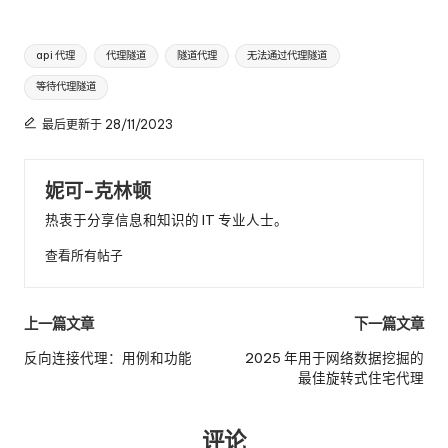
标
api 代理
代理隧道
隧道代理
无法通过代理隧道
签
等待代理隧道
最后更新于 28/11/2023
妮可-克林顿
热衷于分享信息和知识的 IT 专业人士。
查看所有帖子
邮
上一篇文章
下一篇文章
政
反向连接代理：用例和功能
2025 年用于网络数据挖掘的
最佳旋转式住宅代理
导
航
评论