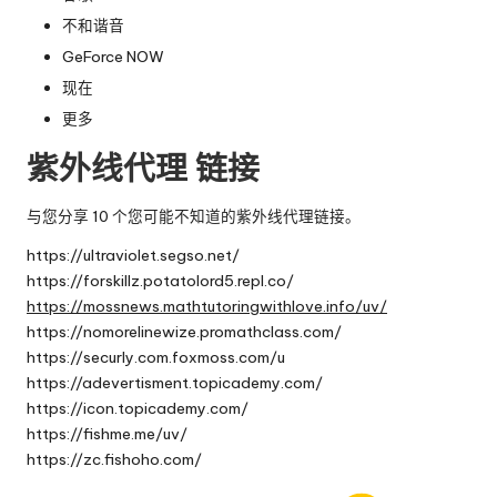
不和谐音
GeForce NOW
现在
更多
紫外线代理
链接
与您分享 10 个您可能不知道的紫外线代理链接。
https://ultraviolet.segso.net/
https://forskillz.potatolord5.repl.co/
https://mossnews.mathtutoringwithlove.info/uv/
https://nomorelinewize.promathclass.com/
https://securly.com.foxmoss.com/u
https://adevertisment.topicademy.com/
https://icon.topicademy.com/
https://fishme.me/uv/
https://zc.fishoho.com/