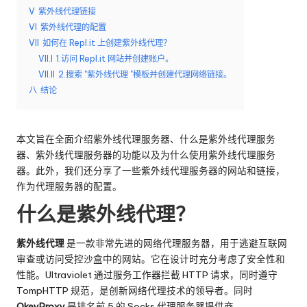
V
紫外线代理链接
e
VI
紫外线代理的配置
y
VII
如何在 Repl.it 上创建紫外线代理？
VII.I
1.访问 Repl.it 网站并创建账户。
P
VII.II
2.搜索 "紫外线代理 "模板并创建代理网络链接。
ro
八
结论
x
y
本文旨在全面介绍紫外线代理服务器、什么是紫外线代理服务
器、紫外线代理服务器的功能以及为什么使用紫外线代理服务
器。此外，我们还分享了一些紫外线代理服务器的网站和链接，
作为代理服务器的配置。
什么是紫外线代理？
紫外线代理
是一款非常先进的网络代理服务器，用于逃避互联网
审查或访问受控沙盒中的网站。它在设计时充分考虑了安全性和
性能。Ultraviolet 通过服务工作器拦截 HTTP 请求，同时遵守
TompHTTP 规范，是创新网络代理技术的领导者。同时
OkeyProxy
是排名前 5 的 Socks 代理服务器提供商。