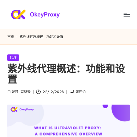
跳
至
满
OkeyProxy，
内
功
足
容
首页
-
紫外线代理概述：功能和设置
能
您
强
大
各
发
代理
的
布
紫外线代理概述：功能和设
种
HTTP(S)/SOCKS5
在
住
置
需
宅
求
代
由
妮可-克林顿
22/12/2023
无评论
发
理，
的
布
关
者
住
于
免
宅
费
代
网