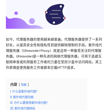
络
理
代
服
理
试
务
用、
器
代
理
[
如今，代理服务器的使用越来越普遍。代理服务器提供了一系列
设
好处，从提高安全性和隐私性到提供解除限制的手段。紫外线代
免
置
理服务器（Ultraviolet Proxy）就是这样一种备受关注的代理服
教
费
务器。Ultraviolet是一种先进的网络代理服务器，可用于逃避互
程、
联网审查或利用服务工作者的力量在受控沙盒中访问网站，其工
网
试
作原理是使用服务工作者脚本拦截HTTP请求。
络
用
数
据
]
内容
隐藏
搜
-
刮
I
什么是紫外线代理？
等。
II
紫外线代理功能
O
III
为什么要使用紫外线代理？
k
四
紫外线代理网站