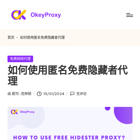
跳
至
满
OkeyProxy，
内
功
足
容
首页
-
如何使用匿名免费隐藏者代理
能
您
强
大
各
发
免费网络代理
的
布
如何使用匿名免费隐藏者代
种
HTTP(S)/SOCKS5
在
住
理
需
宅
求
代
由
妮可-克林顿
15/01/2024
无评论
发
理，
的
布
关
者
住
于
免
宅
费
代
网