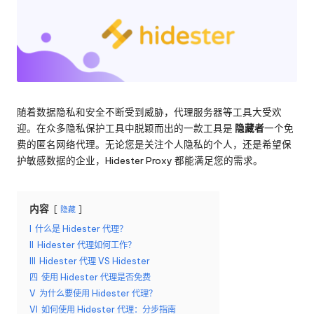
络
理
代
服
理
试
务
用、
器
代
理
[
随着数据隐私和安全不断受到威胁，代理服务器等工具大受欢
设
迎。在众多隐私保护工具中脱颖而出的一款工具是
隐藏者
一个免
免
置
费的匿名网络代理。无论您是关注个人隐私的个人，还是希望保
教
费
护敏感数据的企业，Hidester Proxy 都能满足您的需求。
程、
网
试
络
用
内容
隐藏
数
据
]
I
什么是 Hidester 代理？
搜
II
Hidester 代理如何工作？
-
刮
III
Hidester 代理 VS Hidester
等。
四
使用 Hidester 代理是否免费
O
V
为什么要使用 Hidester 代理？
k
VI
如何使用 Hidester 代理：分步指南