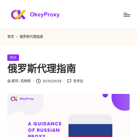
跳
至
满
OkeyProxy，
内
功
足
容
首页
-
俄罗斯代理指南
能
您
强
大
各
发
地点
的
布
俄罗斯代理指南
种
HTTP(S)/SOCKS5
在
住
需
由
妮可-克林顿
21/11/2023
无评论
宅
发
求
代
布
理，
者
的
关
住
于
免
宅
费
代
网