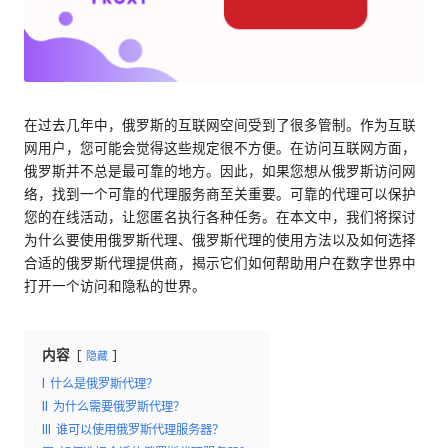
络
理
代
服
理
试
务
用、
器
代
在过去几年中，俄罗斯的互联网空间受到了很多管制。作为互联
理
网用户，您可能会觉得这些规定很不方便。在访问互联网方面，
[
设
俄罗斯并不总是最可靠的地方。因此，如果您想从俄罗斯访问网
免
置
络，找到一个可靠的代理服务商至关重要。可靠的代理可以保护
教
您的在线活动，让您匿名执行各种任务。在本文中，我们将探讨
费
程、
为什么要使用俄罗斯代理、俄罗斯代理的使用方法以及如何选择
网
试
合适的俄罗斯代理提供商，揭示它们如何帮助用户在数字世界中
络
打开一个访问和隐私的世界。
用
数
据
]
搜
内容
隐藏
-
刮
I
什么是俄罗斯代理？
等。
O
II
为什么需要俄罗斯代理？
III
谁可以使用俄罗斯代理服务器？
k